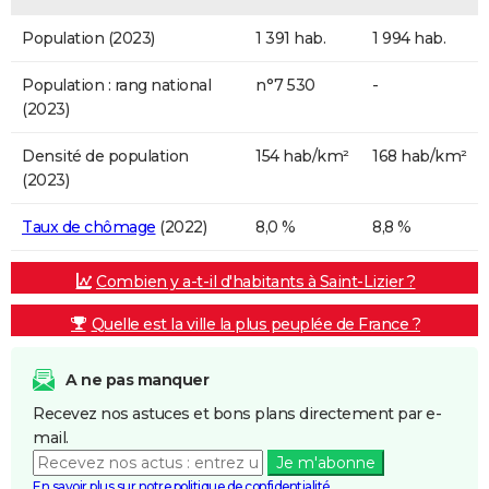
Population (2023)
1 391 hab.
1 994 hab.
Population : rang national
n°7 530
-
(2023)
Densité de population
154 hab/km²
168 hab/km²
(2023)
Taux de chômage
(2022)
8,0 %
8,8 %
Combien y a-t-il d'habitants à Saint-Lizier ?
Quelle est la ville la plus peuplée de France ?
A ne pas manquer
Recevez nos astuces et bons plans directement par e-
mail.
Je m'abonne
En savoir plus sur notre politique de confidentialité