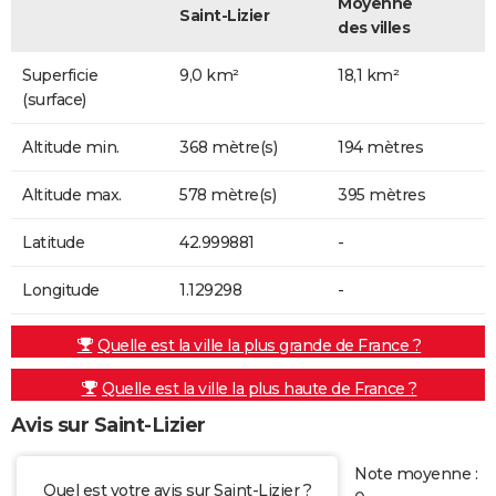
Moyenne
Saint-Lizier
des villes
Superficie
9,0 km²
18,1 km²
(surface)
Altitude min.
368 mètre(s)
194 mètres
Altitude max.
578 mètre(s)
395 mètres
Latitude
42.999881
-
Longitude
1.129298
-
Quelle est la ville la plus grande de France ?
Quelle est la ville la plus haute de France ?
Avis sur Saint-Lizier
Note moyenne :
Quel est votre avis sur Saint-Lizier ?