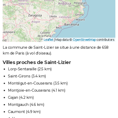
Leaflet
|
Map data ©
OpenStreetMap
contributors
La commune de Saint-Lizier se situe à une distance de 658
km de Paris (à vol d'oiseau).
Villes proches de Saint-Lizier
Lorp-Sentaraille
(2.5 km)
Saint-Girons
(3.4 km)
Montégut-en-Couserans
(3.5 km)
Montjoie-en-Couserans
(4.1 km)
Gajan
(4.2 km)
Montgauch
(4.6 km)
Caumont
(4.9 km)