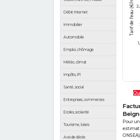
Tarif de l'eau (€/m3)
2
Débit Internet
Immobilier
Automobile
1
Emploi, chômage
Météo, climat
Impôts, IFI
Santé, social
Qua
Entreprises, commerces
Factur
Ecoles, scolarité
Beign
Pour un
Tourisme, loisirs
estimati
ONSEA)
Avis de décès