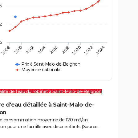
,5
2
,5
2016
2020
2010
2024
2014
2018
2008
2022
2012
Prix à Saint-Malo-de-Beignon
Moyenne nationale
lité de l'eau du robinet à Saint-Malo-de-Beignon
e d'eau détaillée à Saint-Malo-de-
on
e consommation moyenne de 120 m3/an,
on pour une famille avec deux enfants (Source :
.