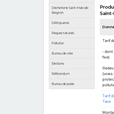
Produc
Déchetterie Saint-Malo-de-
Saint
Beignon
Délinquance
Donné
Risques naturels
Tarif d
Pollution
- dont
Bureau de vote
fixe)
Elections
Redeva
(voies
Référendum
protec
Bureau de poste
polluti
Tarif 
Taxe
Montan