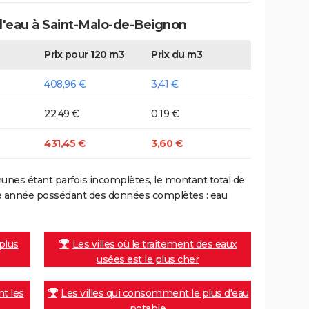
 d'eau à Saint-Malo-de-Beignon
Prix pour 120 m3
Prix du m3
408,96 €
3,41 €
22,49 €
0,19 €
431,45 €
3,60 €
nes étant parfois incomplètes, le montant total de
ière année possédant des données complètes : eau
 plus
Les villes où le traitement des eaux
usées est le plus cher
nt les
Les villes qui consomment le plus d'eau
potable