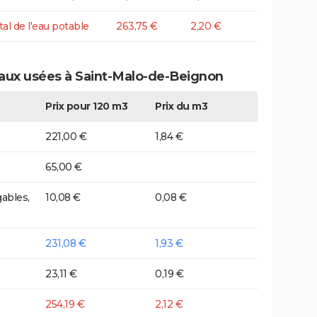
tal de l'eau potable
263,75 €
2,20 €
eaux usées à Saint-Malo-de-Beignon
Prix pour 120 m3
Prix du m3
221,00 €
1,84 €
65,00 €
ables,
10,08 €
0,08 €
231,08 €
1,93 €
23,11 €
0,19 €
254,19 €
2,12 €