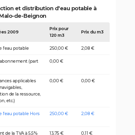
tion et distribution d'eau potable à
-Malo-de-Beignon
Prix pour
es 2009
Prix du m3
120 m3
e l'eau potable
250,00 €
2,08 €
 abonnement (part
0,00 €
nces applicables
0,00 €
0,00 €
 navigables,
tion de la ressource,
on, etc.)
de l'eau potable Hors
250,00 €
2,08 €
t de la TVA à 5,5%
13,75 €
0,11 €