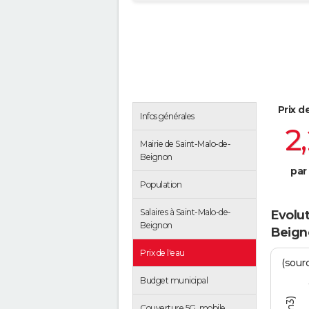
Prix d
Infos générales
2
Mairie de Saint-Malo-de-
Beignon
par
Population
Salaires à Saint-Malo-de-
Evolut
Beignon
Beign
Prix de l'eau
(sour
Budget municipal
Couverture 5G, mobile