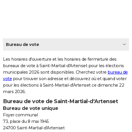
City break
Voyage de noces
Climat
Destinations
Voyage nature
Forum
+
PHOTO
GUIDES D'ACHAT
BONS PLANS
CARTE DE VOEUX
Bureau de vote
Carte Bonne année
Carte Pâques
Carte de Noël
Carte Saint-Valentin
Carte d'anniversaire
DICTIONNAIRE
Les horaires d'ouverture et les horaires de fermeture des
Biographies
Expressions
bureaux de vote à Saint-Martial-d'Artenset pour les élections
Dictionnaire
Citations
Proverbes
PROGRAMME TV
municipales 2026 sont disponibles. Cherchez votre
bureau de
vote
pour trouver son adresse et découvrez où et quand voter
COPAINS D'AVANT
pour les élections à Saint-Martial-d'Artenset ce dimanche 22
Se connecter
Collèges
Universités
Service militaire
S'inscrire
Lycées
Primaires
Entreprises
Avis de recherche
AVIS DE DÉCÈS
mars 2026.
Bureau de vote de Saint-Martial-d'Artenset
FORUM
Bureau de vote unique
Lifestyle
Sport
Television
Cinema
Bricolage
Culture
Auto
Voyage
Foyer communal
73, place du 8 mai 1945
24700 Saint-Martial-d'Artenset