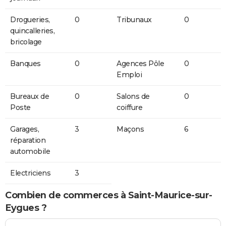
Drogueries,
0
Tribunaux
0
quincalleries,
bricolage
Banques
0
Agences Pôle
0
Emploi
Bureaux de
0
Salons de
0
Poste
coiffure
Garages,
3
Maçons
6
réparation
automobile
Electriciens
3
Combien de commerces à Saint-Maurice-sur-
Eygues ?