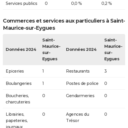
Services publics
0
0,0 %
0,2 %
Commerces et services aux particuliers à Saint-
Maurice-sur-Eygues
Saint-
Saint-
Maurice-
Maurice-
Données 2024
Données 2024
sur-
sur-
Eygues
Eygues
Epiceries
1
Restaurants
3
Boulangeries
1
Postes de police
0
Boucheries,
0
Gendarmeries
0
charcuteries
Librairies,
0
Agences du
0
papeteries,
Trésor
journaux