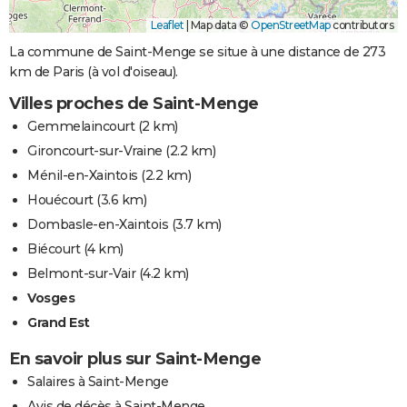
Leaflet
|
Map data ©
OpenStreetMap
contributors
La commune de Saint-Menge se situe à une distance de 273
km de Paris (à vol d'oiseau).
Villes proches de Saint-Menge
Gemmelaincourt
(2 km)
Gironcourt-sur-Vraine
(2.2 km)
Ménil-en-Xaintois
(2.2 km)
Houécourt
(3.6 km)
Dombasle-en-Xaintois
(3.7 km)
Biécourt
(4 km)
Belmont-sur-Vair
(4.2 km)
Vosges
Grand Est
En savoir plus sur Saint-Menge
Salaires à Saint-Menge
Avis de décès à Saint-Menge