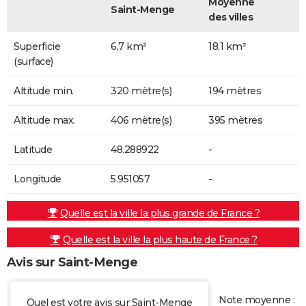
Moyenne
Saint-Menge
des villes
Superficie
6,7 km²
18,1 km²
(surface)
Altitude min.
320 mètre(s)
194 mètres
Altitude max.
406 mètre(s)
395 mètres
Latitude
48.288922
-
Longitude
5.951057
-
Quelle est la ville la plus grande de France ?
Quelle est la ville la plus haute de France ?
Avis sur Saint-Menge
Note moyenne :
Quel est votre avis sur Saint-Menge