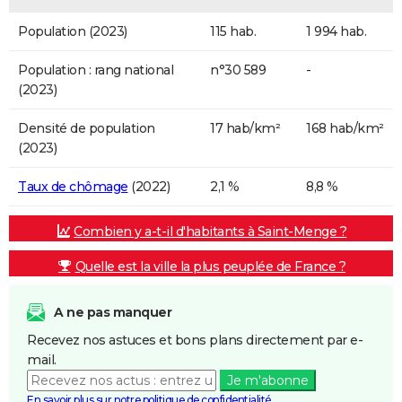
Population (2023)
115 hab.
1 994 hab.
Population : rang national
n°30 589
-
(2023)
Densité de population
17 hab/km²
168 hab/km²
(2023)
Taux de chômage
(2022)
2,1 %
8,8 %
Combien y a-t-il d'habitants à Saint-Menge ?
Quelle est la ville la plus peuplée de France ?
A ne pas manquer
Recevez nos astuces et bons plans directement par e-
mail.
Je m'abonne
En savoir plus sur notre politique de confidentialité