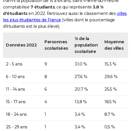
Parmi la population de 15 à 64 ans, Saint-Pierre-du-Fresne
comptabilise
7 étudiants
, ce qui représente
3,8 %
d'étudiants
en 2022. Retrouvez aussi le classement des
villes
les plus étudiantes de France
(villes dont le pourcentage
d'étudiants est le plus élevé).
% de la
Personnes
Moyenne
Données 2022
population
scolarisées
des villes
scolarisée
2 - 5 ans
9
31,0 %
15,3 %
6 - 10 ans
8
27,6 %
29,6 %
11 - 14 ans
6
20,7 %
25,5 %
15 - 17 ans
4
13,8 %
18,5 %
18 - 24 ans
1
3,4 %
8,7 %
25 - 29 ans
1
3,4 %
0,5 %