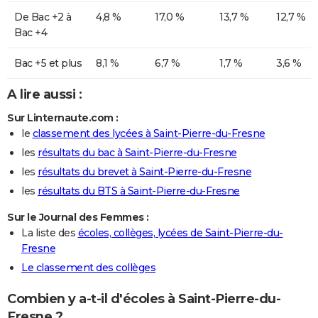
De Bac +2 à
4,8 %
17,0 %
13,7 %
12,7 %
Bac +4
Bac +5 et plus
8,1 %
6,7 %
1,7 %
3,6 %
A lire aussi :
Sur Linternaute.com :
le
classement des lycées à Saint-Pierre-du-Fresne
les
résultats du bac à Saint-Pierre-du-Fresne
les
résultats du brevet à Saint-Pierre-du-Fresne
les
résultats du BTS à Saint-Pierre-du-Fresne
Sur le Journal des Femmes :
La liste des
écoles, collèges, lycées de Saint-Pierre-du-
Fresne
Le classement des collèges
Combien y a-t-il d'écoles à Saint-Pierre-du-
Fresne ?