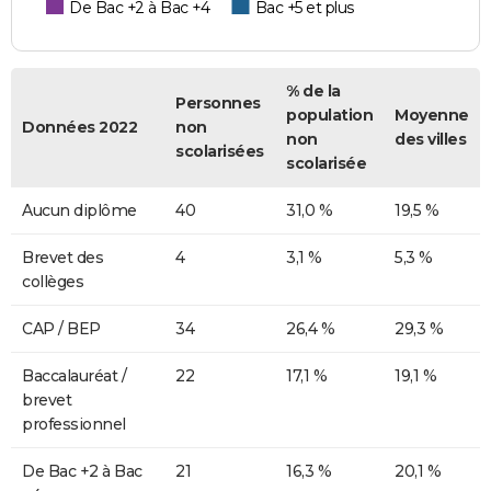
De Bac +2 à Bac +4
Bac +5 et plus
% de la
Personnes
population
Moyenne
Données 2022
non
non
des villes
scolarisées
scolarisée
Aucun diplôme
40
31,0 %
19,5 %
Brevet des
4
3,1 %
5,3 %
collèges
CAP / BEP
34
26,4 %
29,3 %
Baccalauréat /
22
17,1 %
19,1 %
brevet
professionnel
De Bac +2 à Bac
21
16,3 %
20,1 %