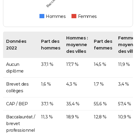
Hommes
Femmes
Hommes :
Femmes
Données
Part des
Part des
moyenne
moyenn
2022
hommes
femmes
des villes
des ville
Aucun
37,1 %
17,7 %
14,5 %
11,9 %
diplôme
Brevet des
1,6 %
4,3 %
1,7 %
3,4 %
collèges
CAP / BEP
37,1 %
35,4 %
55,6 %
57,4 %
Baccalauréat /
11,3 %
18,9 %
12,8 %
10,9 %
brevet
professionnel