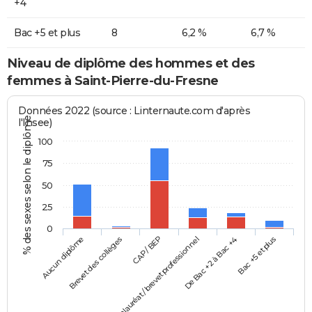
+4
Bac +5 et plus
8
6,2 %
6,7 %
Niveau de diplôme des hommes et des
femmes à Saint-Pierre-du-Fresne
Données 2022 (source : Linternaute.com d'après
% des sexes selon le diplôme
l'Insee)
100
75
50
25
0
Aucun diplôme
Baccalauréat / brevet professionnel
CAP / BEP
Bac +5 et plus
Brevet des collèges
De Bac +2 à Bac +4