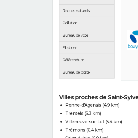
Risques naturels
Pollution
Bureau de vote
Elections
Référendum
Bureau de poste
Villes proches de Saint-Sylv
Penne-d'Agenais
(4.9 km)
Trentels
(5.3 km)
Villeneuve-sur-Lot
(5.4 km)
Trémons
(6.4 km)