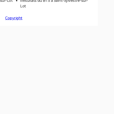
-sur-Lot
Résultats du BTS à Saint-Sylvestre-sur-
Lot
Copyright