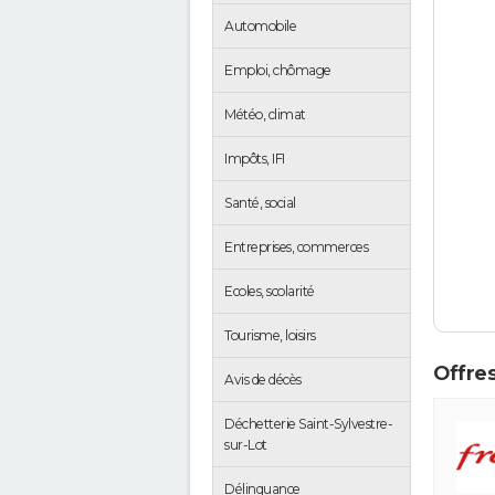
Automobile
Emploi, chômage
Météo, climat
Impôts, IFI
Santé, social
Entreprises, commerces
Ecoles, scolarité
Tourisme, loisirs
Offres
Avis de décès
Déchetterie Saint-Sylvestre-
sur-Lot
Délinquance