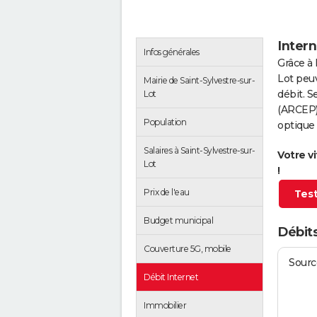
Intern
Infos générales
Grâce à 
Lot peuv
Mairie de Saint-Sylvestre-sur-
débit. S
Lot
(ARCEP),
Population
optique 
Salaires à Saint-Sylvestre-sur-
Votre v
Lot
!
Prix de l'eau
Test
Budget municipal
Débits
Couverture 5G, mobile
Source
Débit Internet
Immobilier