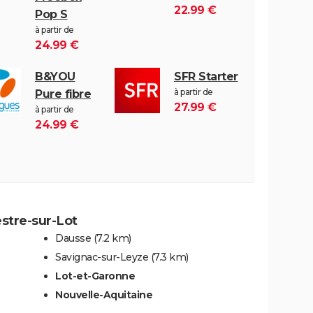
22.99 €
Pop S
à partir de
24.99 €
B&YOU
SFR Starter
à partir de
Pure fibre
27.99 €
à partir de
24.99 €
estre-sur-Lot
Dausse
(7.2 km)
Savignac-sur-Leyze
(7.3 km)
Lot-et-Garonne
Nouvelle-Aquitaine