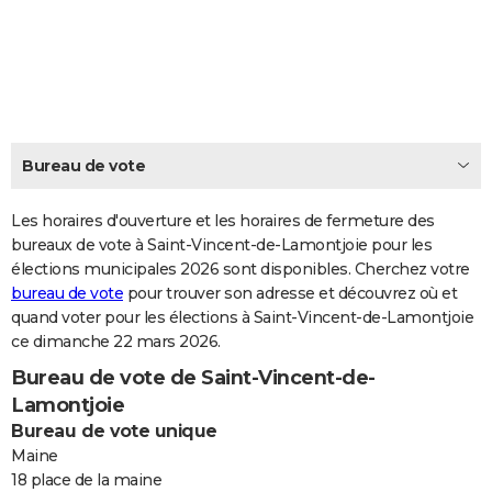
City break
Voyage de noces
Climat
Destinations
Voyage nature
Forum
+
PHOTO
GUIDES D'ACHAT
BONS PLANS
CARTE DE VOEUX
Bureau de vote
Carte Bonne année
Carte Pâques
Carte de Noël
Carte Saint-Valentin
Carte d'anniversaire
DICTIONNAIRE
Les horaires d'ouverture et les horaires de fermeture des
Biographies
Expressions
bureaux de vote à Saint-Vincent-de-Lamontjoie pour les
Dictionnaire
Citations
Proverbes
PROGRAMME TV
élections municipales 2026 sont disponibles. Cherchez votre
bureau de vote
pour trouver son adresse et découvrez où et
COPAINS D'AVANT
quand voter pour les élections à Saint-Vincent-de-Lamontjoie
Se connecter
Collèges
Universités
Service militaire
S'inscrire
Lycées
Primaires
Entreprises
Avis de recherche
AVIS DE DÉCÈS
ce dimanche 22 mars 2026.
Bureau de vote de Saint-Vincent-de-
FORUM
Lamontjoie
Lifestyle
Sport
Television
Cinema
Bricolage
Culture
Auto
Voyage
Bureau de vote unique
Maine
18 place de la maine