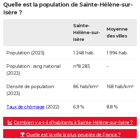
Quelle est la population de Sainte-Hélène-sur-
Isère ?
Sainte-
Moyenne
Hélène-sur-
des villes
Isère
Population (2023)
1 248 hab.
1 994 hab.
Population : rang national
n°8 283
-
(2023)
Densité de population
86 hab/km²
168 hab/km²
(2023)
Taux de chômage
(2022)
6,9 %
8,8 %
Combien y a-t-il d'habitants à Sainte-Hélène-sur-Isère ?
Quelle est la ville la plus peuplée de France ?