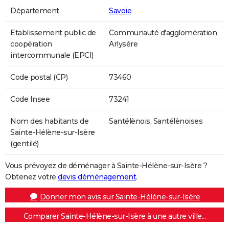
Département
Savoie
Etablissement public de
Communauté d'agglomération
coopération
Arlysère
intercommunale (EPCI)
Code postal (CP)
73460
Code Insee
73241
Nom des habitants de
Santélènois, Santélènoises
Sainte-Hélène-sur-Isère
(gentilé)
Vous prévoyez de déménager à Sainte-Hélène-sur-Isère ?
Obtenez votre
devis déménagement
.
Donner mon avis sur Sainte-Hélène-sur-Isère
Comparer Sainte-Hélène-sur-Isère à une autre ville...