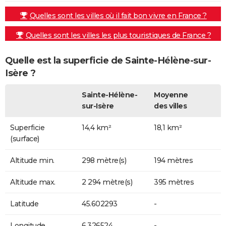
Quelles sont les villes où il fait bon vivre en France ?
Quelles sont les villes les plus touristiques de France ?
Quelle est la superficie de Sainte-Hélène-sur-
Isère ?
Sainte-Hélène-
Moyenne
sur-Isère
des villes
Superficie
14,4 km²
18,1 km²
(surface)
Altitude min.
298 mètre(s)
194 mètres
Altitude max.
2 294 mètre(s)
395 mètres
Latitude
45.602293
-
Longitude
6.326524
-