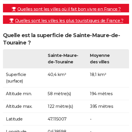
Quelles sont les villes où il fait bon vivre en France ?
Quelles sont les villes les plus touristiques de France ?
Quelle est la superficie de Sainte-Maure-de-
Touraine ?
Sainte-Maure-
Moyenne
de-Touraine
des villes
Superficie
40,4 km²
18,1 km²
(surface)
Altitude min.
58 mètre(s)
194 mètres
Altitude max.
122 mètre(s)
395 mètres
Latitude
47.115007
-
Longitude
0.638598
-