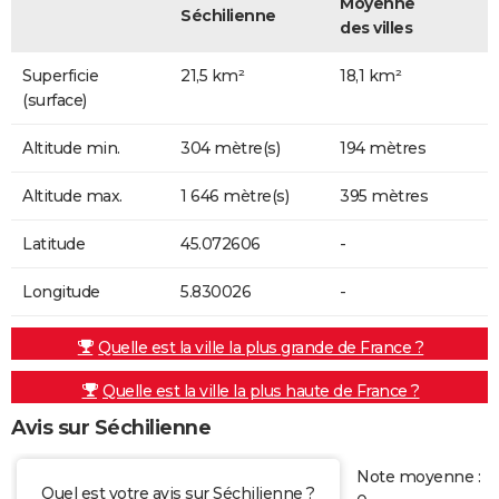
Moyenne
Séchilienne
des villes
Superficie
21,5 km²
18,1 km²
(surface)
Altitude min.
304 mètre(s)
194 mètres
Altitude max.
1 646 mètre(s)
395 mètres
Latitude
45.072606
-
Longitude
5.830026
-
Quelle est la ville la plus grande de France ?
Quelle est la ville la plus haute de France ?
Avis sur Séchilienne
Note moyenne :
Quel est votre avis sur Séchilienne ?