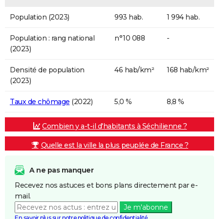
Population (2023)
993 hab.
1 994 hab.
Population : rang national
n°10 088
-
(2023)
Densité de population
46 hab/km²
168 hab/km²
(2023)
Taux de chômage
(2022)
5,0 %
8,8 %
Combien y a-t-il d'habitants à Séchilienne ?
Quelle est la ville la plus peuplée de France ?
A ne pas manquer
Recevez nos astuces et bons plans directement par e-
mail.
Je m'abonne
En savoir plus sur notre politique de confidentialité