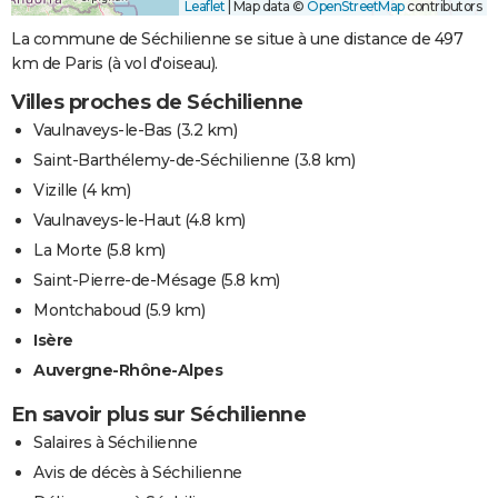
Leaflet
|
Map data ©
OpenStreetMap
contributors
La commune de Séchilienne se situe à une distance de 497
km de Paris (à vol d'oiseau).
Villes proches de Séchilienne
Vaulnaveys-le-Bas
(3.2 km)
Saint-Barthélemy-de-Séchilienne
(3.8 km)
Vizille
(4 km)
Vaulnaveys-le-Haut
(4.8 km)
La Morte
(5.8 km)
Saint-Pierre-de-Mésage
(5.8 km)
Montchaboud
(5.9 km)
Isère
Auvergne-Rhône-Alpes
En savoir plus sur Séchilienne
Salaires à Séchilienne
Avis de décès à Séchilienne