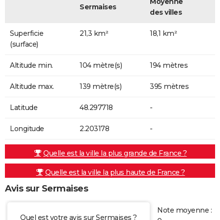
Moyenne
Sermaises
des villes
Superficie
21,3 km²
18,1 km²
(surface)
Altitude min.
104 mètre(s)
194 mètres
Altitude max.
139 mètre(s)
395 mètres
Latitude
48.297718
-
Longitude
2.203178
-
Quelle est la ville la plus grande de France ?
Quelle est la ville la plus haute de France ?
Avis sur Sermaises
Note moyenne :
Quel est votre avis sur Sermaises ?