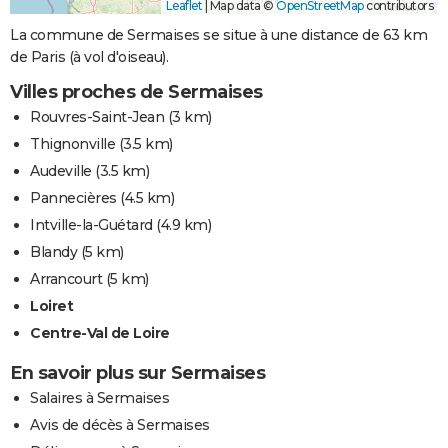
Leaflet
|
Map data ©
OpenStreetMap
contributors
La commune de Sermaises se situe à une distance de 63 km
de Paris (à vol d'oiseau).
Villes proches de Sermaises
Rouvres-Saint-Jean
(3 km)
Thignonville
(3.5 km)
Audeville
(3.5 km)
Pannecières
(4.5 km)
Intville-la-Guétard
(4.9 km)
Blandy
(5 km)
Arrancourt
(5 km)
Loiret
Centre-Val de Loire
En savoir plus sur Sermaises
Salaires à Sermaises
Avis de décès à Sermaises