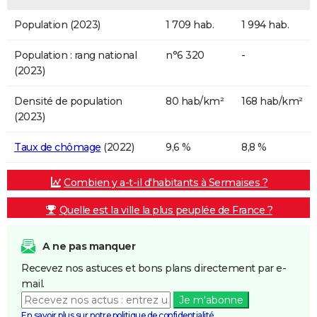
Population (2023)
1 709 hab.
1 994 hab.
Population : rang national
n°6 320
-
(2023)
Densité de population
80 hab/km²
168 hab/km²
(2023)
Taux de chômage
(2022)
9,6 %
8,8 %
Combien y a-t-il d'habitants à Sermaises ?
Quelle est la ville la plus peuplée de France ?
A ne pas manquer
Recevez nos astuces et bons plans directement par e-
mail.
Je m'abonne
En savoir plus sur notre politique de confidentialité