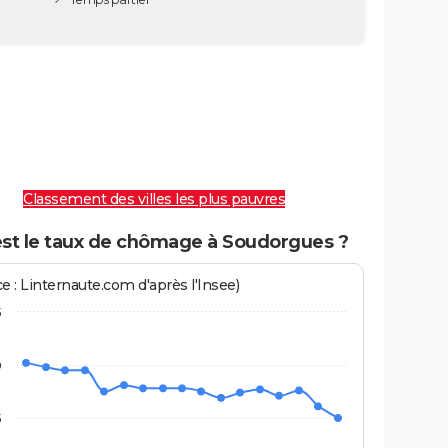
Classement des villes les plus pauvres
est le taux de chômage à Soudorgues ?
e : Linternaute.com d'après l'Insee)
5
0
5