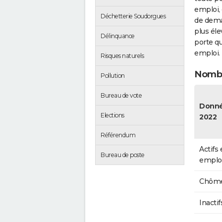
emploi, 
Déchetterie Soudorgues
de dema
plus éle
Délinquance
porte qu
emploi.
Risques naturels
Nombr
Pollution
Bureau de vote
Donn
Elections
2022
Référendum
Actifs
Bureau de poste
emplo
Chôme
Inactif