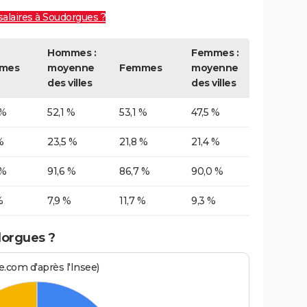
salaires à Soudorgues ?
Hommes :
Femmes :
mes
moyenne
Femmes
moyenne
des villes
des villes
 %
52,1 %
53,1 %
47,5 %
%
23,5 %
21,8 %
21,4 %
 %
91,6 %
86,7 %
90,0 %
%
7,9 %
11,7 %
9,3 %
dorgues ?
.com d'après l'Insee)