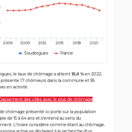
0
5
0
2006
2009
2012
2015
2018
2021
Soudorgues
France
rgues, le taux de chômage a atteint
15,0 %
en 2022,
représente 17 chômeurs dans la commune et 95
s en activité.
Classement des villes avec le plus de chômage
de chômage présenté ici porte sur la population
gée de 15 à 64 ans et s'entend au sens du
ment. L'Insee considère comme étant au chômage,
rsonne active se déclarant à la recherche d'un