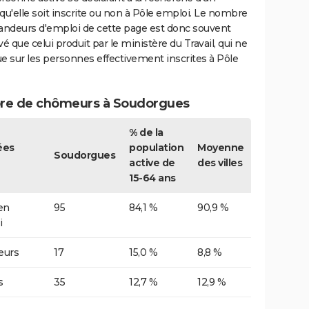
qu'elle soit inscrite ou non à Pôle emploi. Le nombre
ndeurs d'emploi de cette page est donc souvent
vé que celui produit par le ministère du Travail, qui ne
e sur les personnes effectivement inscrites à Pôle
e de chômeurs à Soudorgues
% de la
ées
population
Moyenne
Soudorgues
active de
des villes
15-64 ans
 en
95
84,1 %
90,9 %
i
urs
17
15,0 %
8,8 %
s
35
12,7 %
12,9 %