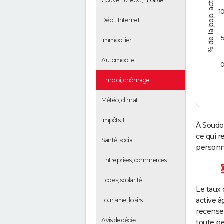
Couverture 5G, mobile
1
Débit Internet
Immobilier
Automobile
Emploi, chômage
Météo, climat
Impôts, IFI
À Soudo
ce qui 
Santé, social
personne
Entreprises, commerces
Ecoles, scolarité
Le taux 
active â
Tourisme, loisirs
recense
Avis de décès
toute pe