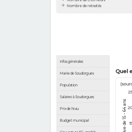
Nombre de retraités
Infos générales
Quel 
Mairie de Soudorgues
(sourc
Population
2
Salaires à Soudorgues
% de la pop. active de 15 - 64 ans
2
Prix de l'eau
Budget municipal
1