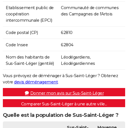
Etablissement public de
Communauté de communes
coopération
des Campagnes de l'Artois
intercommunale (EPCI)
Code postal (CP)
62810
Code Insee
62804
Nom des habitants de
Léodégardiens,
Sus-Saint-Léger (gentilé)
Léodégardiennes
Vous prévoyez de déménager à Sus-Saint-Léger ? Obtenez
votre
devis déménagement
.
Donner mon avis sur Sus-Saint-Léger
Comparer Sus-Saint-Léger à une autre ville...
Quelle est la population de Sus-Saint-Léger ?
Sus-Saint-
Moyenne