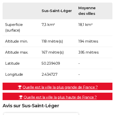
Moyenne
Sus-Saint-Léger
des villes
Superficie
7,3 km²
18,1 km²
(surface)
Altitude min.
118 mètre(s)
194 mètres
Altitude max.
167 mètre(s)
395 mètres
Latitude
50.239409
-
Longitude
2.434727
-
Quelle est la ville la plus grande de France ?
Quelle est la ville la plus haute de France ?
Avis sur Sus-Saint-Léger