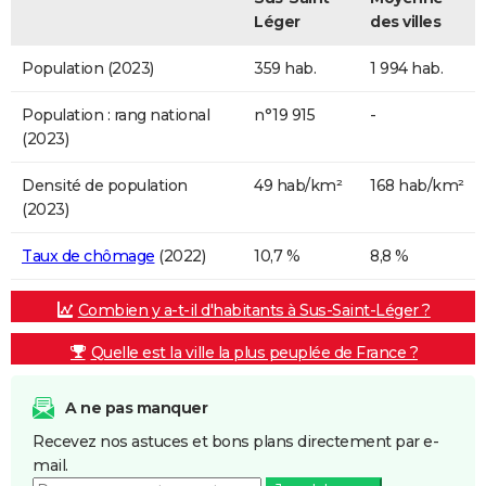
Léger
des villes
Population (2023)
359 hab.
1 994 hab.
Population : rang national
n°19 915
-
(2023)
Densité de population
49 hab/km²
168 hab/km²
(2023)
Taux de chômage
(2022)
10,7 %
8,8 %
Combien y a-t-il d'habitants à Sus-Saint-Léger ?
Quelle est la ville la plus peuplée de France ?
A ne pas manquer
Recevez nos astuces et bons plans directement par e-
mail.