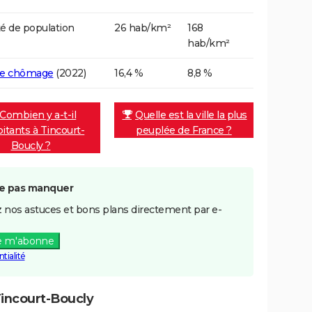
é de population
26 hab/km²
168
hab/km²
de chômage
(2022)
16,4 %
8,8 %
Combien y a-t-il
Quelle est la ville la plus
bitants à Tincourt-
peuplée de France ?
Boucly ?
e pas manquer
 nos astuces et bons plans directement par e-
e m'abonne
tialité
incourt-Boucly