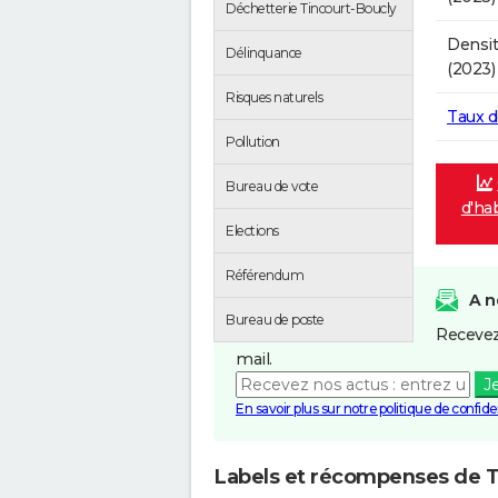
Déchetterie Tincourt-Boucly
Densit
Délinquance
(2023)
Risques naturels
Taux 
Pollution
Bureau de vote
d'ha
Elections
Référendum
A n
Bureau de poste
Recevez
mail.
J
En savoir plus sur notre politique de confiden
Labels et récompenses de T