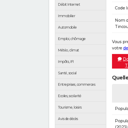
Débit Internet
Code 
Immobilier
Nom de
Tincou
Automobile
Emploi, chômage
Vous pr
votre
de
Météo, climat
Do
Impôts, IFI
T
Santé, social
Quelle
Entreprises, commerces
Ecoles, scolarité
Tourisme, loisirs
Popula
Avis de décès
Popula
(2023)