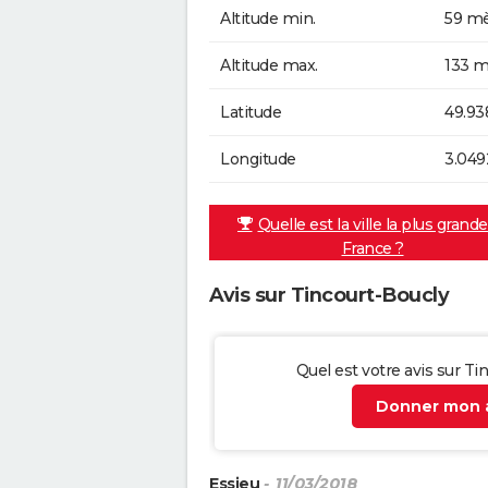
Altitude min.
59 mè
Altitude max.
133 m
Latitude
49.93
Longitude
3.049
Quelle est la ville la plus grand
France ?
Avis sur Tincourt-Boucly
Quel est votre avis sur Ti
Donner mon a
Essieu
- 11/03/2018