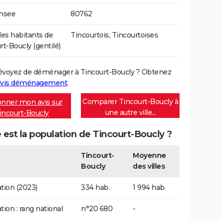
Insee
80762
s habitants de
Tincourtois, Tincourtoises
rt-Boucly (gentilé)
évoyez de déménager à Tincourt-Boucly ? Obtenez
vis déménagement
.
Comparer Tincourt-Boucly à
nner mon avis sur
une autre ville...
incourt-Boucly
 est la population de Tincourt-Boucly ?
Tincourt-
Moyenne
Boucly
des villes
tion (2023)
334 hab.
1 994 hab.
tion : rang national
n°20 680
-