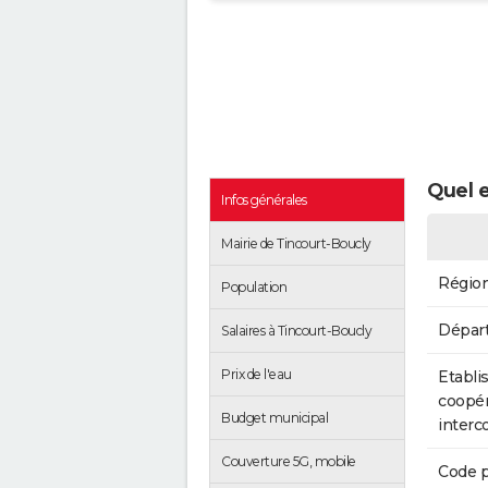
Quel e
Infos générales
Mairie de Tincourt-Boucly
Régio
Population
Dépar
Salaires à Tincourt-Boucly
Prix de l'eau
Etabli
coopér
Budget municipal
inter
Couverture 5G, mobile
Code p