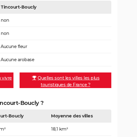
Tincourt-Boucly
non
non
Aucune fleur
Aucune arobase
n vivre
Quelles sont les villes les plus
touristiques de France ?
Tincourt-Boucly ?
urt-Boucly
Moyenne des villes
km²
18,1 km²