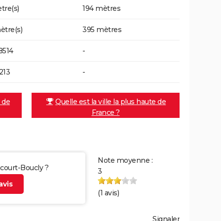
tre(s)
194 mètres
ètre(s)
395 mètres
8514
-
213
-
e de
Quelle est la ville la plus haute de
France ?
Note moyenne :
ncourt-Boucly ?
3
vis
(
1
avis)
Signaler