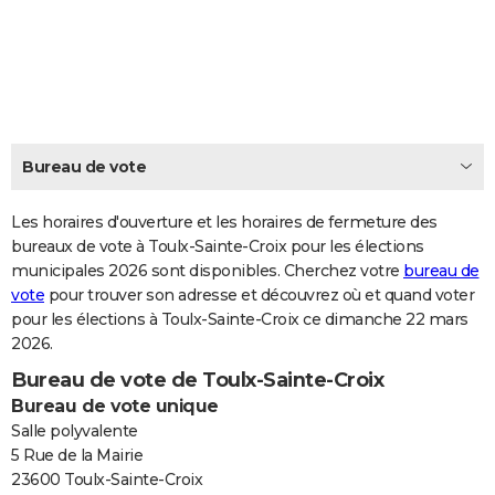
City break
Voyage de noces
Climat
Destinations
Voyage nature
Forum
+
PHOTO
GUIDES D'ACHAT
BONS PLANS
CARTE DE VOEUX
Bureau de vote
Carte Bonne année
Carte Pâques
Carte de Noël
Carte Saint-Valentin
Carte d'anniversaire
DICTIONNAIRE
Les horaires d'ouverture et les horaires de fermeture des
Biographies
Expressions
bureaux de vote à Toulx-Sainte-Croix pour les élections
Dictionnaire
Citations
Proverbes
PROGRAMME TV
municipales 2026 sont disponibles. Cherchez votre
bureau de
vote
pour trouver son adresse et découvrez où et quand voter
COPAINS D'AVANT
pour les élections à Toulx-Sainte-Croix ce dimanche 22 mars
Se connecter
Collèges
Universités
Service militaire
S'inscrire
Lycées
Primaires
Entreprises
Avis de recherche
AVIS DE DÉCÈS
2026.
Bureau de vote de Toulx-Sainte-Croix
FORUM
Bureau de vote unique
Lifestyle
Sport
Television
Cinema
Bricolage
Culture
Auto
Voyage
Salle polyvalente
5 Rue de la Mairie
23600 Toulx-Sainte-Croix