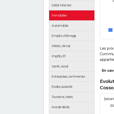
Débit Internet
Immobilier
Automobile
Emploi, chômage
Météo, climat
Les prix
Communa
Impôts, IFI
apparti
Santé, social
En savo
Entreprises, commerces
Evolut
Ecoles, scolarité
Cosso
Tourisme, loisirs
(sourc
35
Avis de décès