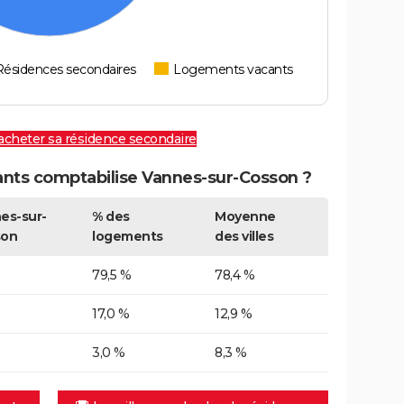
Résidences secondaires
Logements vacants
 acheter sa résidence secondaire
nts comptabilise Vannes-sur-Cosson ?
es-sur-
% des
Moyenne
son
logements
des villes
79,5 %
78,4 %
17,0 %
12,9 %
3,0 %
8,3 %