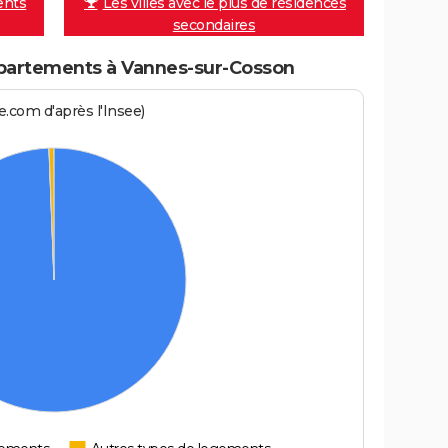
ents
Les villes avec le plus de résidences
secondaires
partements à Vannes-sur-Cosson
.com d'après l'Insee)