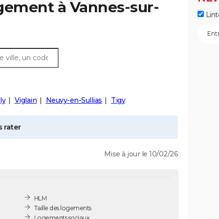
ogement à
Vannes-sur-
Lint
ly
Viglain
Neuvy-en-Sullias
Tigy
 rater
Mise à jour le 10/02/26
HLM
Taille des logements
Logements sociaux