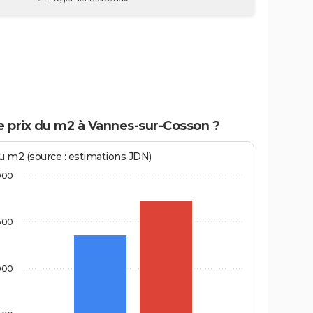
e prix du m2 à Vannes-sur-Cosson ?
au m2 (source : estimations JDN)
000
500
000