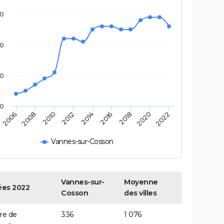
0
0
0
10
2012
2014
2016
2018
2020
2022
2006
2008
2010
Vannes-sur-Cosson
Vannes-sur-
Moyenne
es 2022
Cosson
des villes
e de
336
1 076