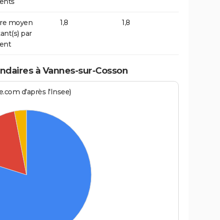
ents
re moyen
1,8
1,8
ant(s) par
ent
ndaires à Vannes-sur-Cosson
.com d'après l'Insee)