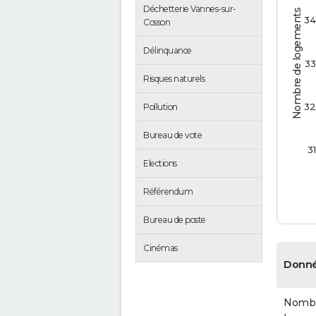
Déchetterie Vannes-sur-
Nombre de logements
34
Cosson
Délinquance
33
Risques naturels
32
Pollution
Bureau de vote
3
Elections
Référendum
Bureau de poste
Cinémas
Donné
Nombr