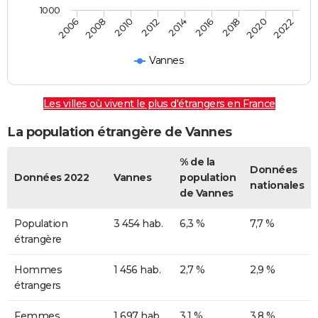
1000
2018
2014
2010
2006
2020
2016
2012
2008
2022
Vannes
Les villes où vivent le plus d'étrangers en France
La population étrangère de Vannes
% de la
Données
Données 2022
Vannes
population
nationales
de Vannes
Population
3 454 hab.
6,3 %
7,7 %
étrangère
Hommes
1 456 hab.
2,7 %
2,9 %
étrangers
Femmes
1 697 hab.
3,1 %
3,8 %