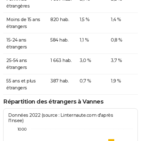
étrangères
Moins de 15 ans
820 hab.
1,5 %
1,4 %
étrangers
15-24 ans
584 hab.
1,1 %
0,8 %
étrangers
25-54 ans
1 663 hab.
3,0 %
3,7 %
étrangers
55 ans et plus
387 hab.
0,7 %
1,9 %
étrangers
Répartition des étrangers à Vannes
Données 2022 (source : Linternaute.com d'après
l'Insee)
1000