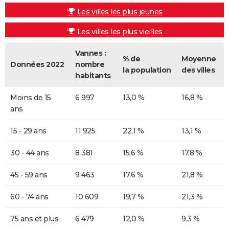
Les villes les plus jeunes
Les villes les plus vieilles
Vannes :
% de
Moyenne
Données 2022
nombre
la population
des villes
habitants
Moins de 15
6 997
13,0 %
16,8 %
ans
15 - 29 ans
11 925
22,1 %
13,1 %
30 - 44 ans
8 381
15,6 %
17,8 %
45 - 59 ans
9 463
17,6 %
21,8 %
60 - 74 ans
10 609
19,7 %
21,3 %
75 ans et plus
6 479
12,0 %
9,3 %