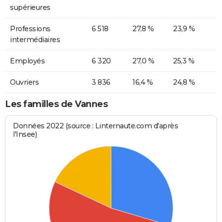
supérieures
Professions
6 518
27,8 %
23,9 %
intermédiaires
Employés
6 320
27,0 %
25,3 %
Ouvriers
3 836
16,4 %
24,8 %
Les familles de Vannes
Données 2022 (source : Linternaute.com d'après
l'Insee)