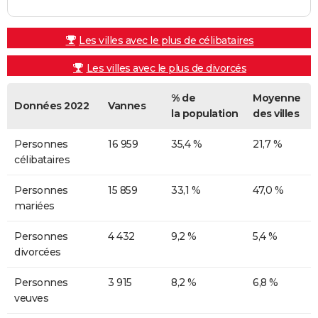
Les villes avec le plus de célibataires
Les villes avec le plus de divorcés
% de
Moyenne
Données 2022
Vannes
la population
des villes
Personnes
16 959
35,4 %
21,7 %
célibataires
Personnes
15 859
33,1 %
47,0 %
mariées
Personnes
4 432
9,2 %
5,4 %
divorcées
Personnes
3 915
8,2 %
6,8 %
veuves