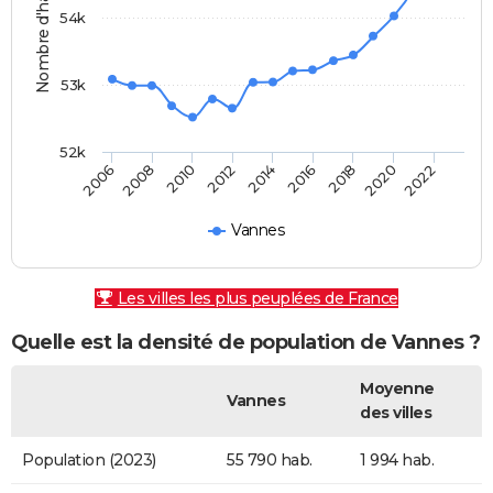
Nombre d'habitants
54k
53k
52k
2010
2014
2018
2022
2008
2012
2016
2020
2006
Vannes
Les villes les plus peuplées de France
Quelle est la densité de population de Vannes ?
Moyenne
Vannes
des villes
Population (2023)
55 790 hab.
1 994 hab.