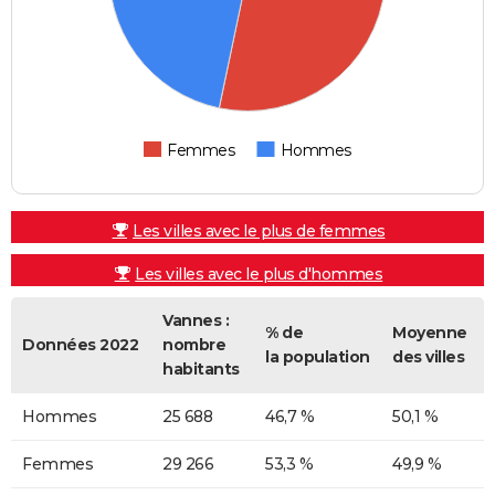
Femmes
Hommes
Les villes avec le plus de femmes
Les villes avec le plus d'hommes
Vannes :
% de
Moyenne
Données 2022
nombre
la population
des villes
habitants
Hommes
25 688
46,7 %
50,1 %
Femmes
29 266
53,3 %
49,9 %