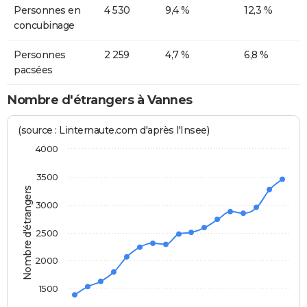
Personnes en
4 530
9,4 %
12,3 %
concubinage
Personnes
2 259
4,7 %
6,8 %
pacsées
Nombre d'étrangers à Vannes
(source : Linternaute.com d'après l'Insee)
4000
3500
Nombre d'étrangers
3000
2500
2000
1500