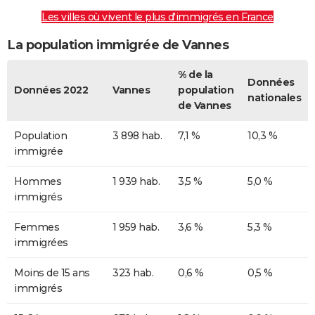
Les villes où vivent le plus d'immigrés en France
La population immigrée de Vannes
% de la
Données
Données 2022
Vannes
population
nationales
de Vannes
Population
3 898 hab.
7,1 %
10,3 %
immigrée
Hommes
1 939 hab.
3,5 %
5,0 %
immigrés
Femmes
1 959 hab.
3,6 %
5,3 %
immigrées
Moins de 15 ans
323 hab.
0,6 %
0,5 %
immigrés