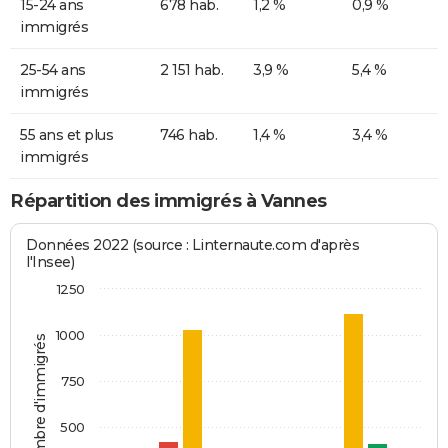
15-24 ans
678 hab.
1,2 %
0,9 %
immigrés
25-54 ans
2 151 hab.
3,9 %
5,4 %
immigrés
55 ans et plus
746 hab.
1,4 %
3,4 %
immigrés
Répartition des immigrés à Vannes
Données 2022 (source : Linternaute.com d'après
l'Insee)
1250
1000
Nombre d'immigrés
750
500