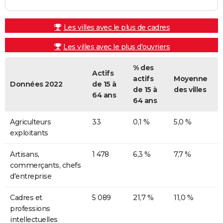
Les villes avec le plus de cadres
Les villes avec le plus d'ouvriers
% des
Actifs
actifs
Moyenne
Données 2022
de 15 à
de 15 à
des villes
64 ans
64 ans
Agriculteurs
33
0,1 %
5,0 %
exploitants
Artisans,
1 478
6,3 %
7,7 %
commerçants, chefs
d'entreprise
Cadres et
5 089
21,7 %
11,0 %
professions
intellectuelles