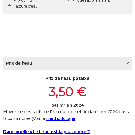
Prix du m3
Prix de l'abonnement
City break
Voyage de noces
Climat
Destinations
Voyage nature
Forum
+
Facture d'eau
PHOTO
GUIDES D'ACHAT
BONS PLANS
CARTE DE VOEUX
Carte Bonne année
Carte Pâques
Carte de Noël
Carte Saint-Valentin
Carte d'anniversaire
DICTIONNAIRE
Prix de l'eau
Biographies
Expressions
Dictionnaire
Citations
Proverbes
PROGRAMME TV
Prix de l'eau potable
COPAINS D'AVANT
3,50 €
Se connecter
Collèges
Universités
Service militaire
S'inscrire
Lycées
Primaires
Entreprises
Avis de recherche
AVIS DE DÉCÈS
par m³ en 2024
FORUM
Moyenne des tarifs de l'eau du robinet déclarés en 2024 dans
Lifestyle
Sport
Television
Cinema
Bricolage
Culture
Auto
Voyage
la commune. (Voir la
méthodologie
)
Dans quelle ville l'eau est la plus chère ?