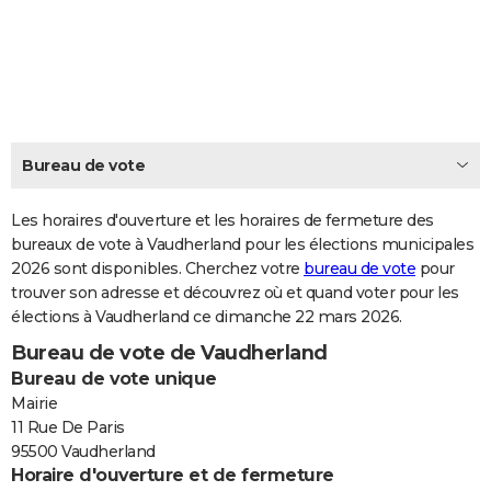
City break
Voyage de noces
Climat
Destinations
Voyage nature
Forum
+
PHOTO
GUIDES D'ACHAT
BONS PLANS
CARTE DE VOEUX
Bureau de vote
Carte Bonne année
Carte Pâques
Carte de Noël
Carte Saint-Valentin
Carte d'anniversaire
DICTIONNAIRE
Les horaires d'ouverture et les horaires de fermeture des
Biographies
Expressions
bureaux de vote à Vaudherland pour les élections municipales
Dictionnaire
Citations
Proverbes
PROGRAMME TV
2026 sont disponibles. Cherchez votre
bureau de vote
pour
trouver son adresse et découvrez où et quand voter pour les
COPAINS D'AVANT
élections à Vaudherland ce dimanche 22 mars 2026.
Se connecter
Collèges
Universités
Service militaire
S'inscrire
Lycées
Primaires
Entreprises
Avis de recherche
AVIS DE DÉCÈS
Bureau de vote de Vaudherland
Bureau de vote unique
FORUM
Mairie
Lifestyle
Sport
Television
Cinema
Bricolage
Culture
Auto
Voyage
11 Rue De Paris
95500 Vaudherland
Horaire d'ouverture et de fermeture