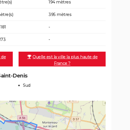
tre(s)
194 mètres
ètre(s)
395 mètres
1181
-
173
-
e de
Quelle est la ville la plus haute de
France ?
Saint-Denis
Sud