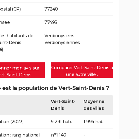
ostal (CP)
77240
Insee
77495
s habitants de
Verdionysiens,
aint-Denis
Verdionysiennes
é)
Comparer Vert-Saint-Denis à
nner mon avis sur
une autre ville...
ert-Saint-Denis
 est la population de Vert-Saint-Denis ?
Vert-Saint-
Moyenne
Denis
des villes
tion (2023)
9 291 hab.
1 994 hab.
tion : rang national
n°1 140
-