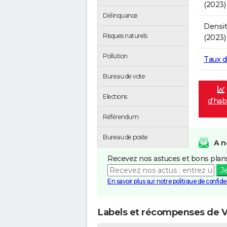
(2023)
Délinquance
Densit
Risques naturels
(2023)
Pollution
Taux 
Bureau de vote
Elections
d'hab
Référendum
Bureau de poste
A n
Recevez nos astuces et bons plans
J
En savoir plus sur notre politique de confiden
Labels et récompenses de V