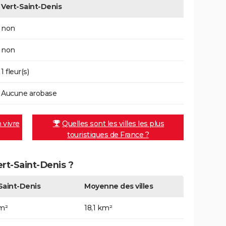
Vert-Saint-Denis
non
non
1 fleur(s)
Aucune arobase
n vivre
Quelles sont les villes les plus
touristiques de France ?
ert-Saint-Denis ?
Saint-Denis
Moyenne des villes
km²
18,1 km²