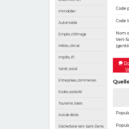
Code p
Immobilier
Code 
Automobile
Nom de
Emploi, chômage
Vert-S
(gentil
Météo, climat
Impôts, IFI
Do
Santé, social
V
Entreprises, commerces
Quelle
Ecoles, scolarité
Tourisme, loisirs
Popula
Avis de décès
Popula
Déchetterie Vert-Saint-Denis