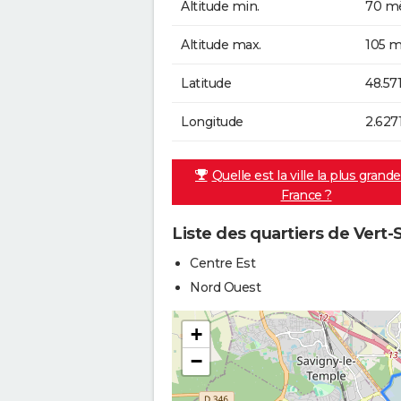
Altitude min.
70 mè
Altitude max.
105 m
Latitude
48.57
Longitude
2.627
Quelle est la ville la plus grand
France ?
Liste des quartiers de Vert-
Centre Est
Nord Ouest
+
−