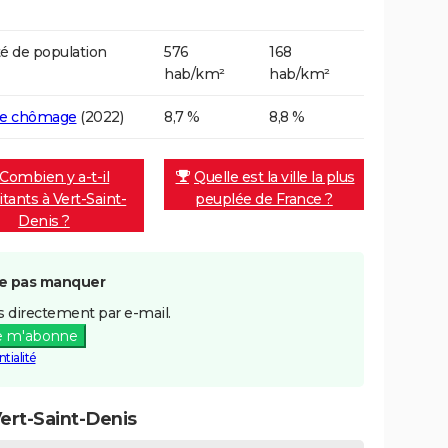
é de population
576
168
hab/km²
hab/km²
de chômage
(2022)
8,7 %
8,8 %
Combien y a-t-il
Quelle est la ville la plus
itants à Vert-Saint-
peuplée de France ?
Denis ?
e pas manquer
 directement par e-mail.
e m'abonne
tialité
ert-Saint-Denis