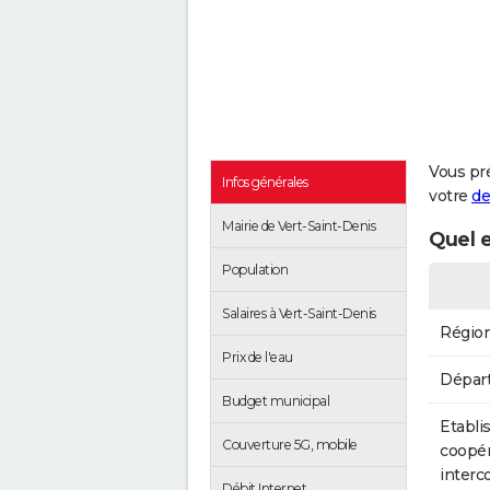
Vous pr
Infos générales
votre
de
Mairie de Vert-Saint-Denis
Quel e
Population
Salaires à Vert-Saint-Denis
Régio
Prix de l'eau
Dépar
Budget municipal
Etabli
Couverture 5G, mobile
coopér
inter
Débit Internet