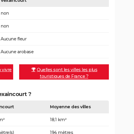
Vexaincourt
non
non
Aucune fleur
Aucune arobase
n vivre
Quelles sont les villes les plus
touristiques de France ?
exaincourt ?
ncourt
Moyenne des villes
km²
18,1 km²
ètre(s)
194 mètres