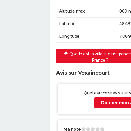
Altitude max.
880 m
Latitude
48.48
Longitude
7.064
Quelle est la ville la plus grand
France ?
Avis sur Vexaincourt
Quel est votre avis sur 
Donner mon a
Ma note