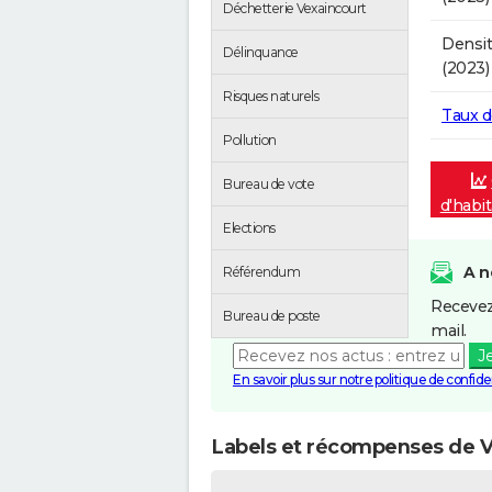
Déchetterie Vexaincourt
Densit
Délinquance
(2023)
Risques naturels
Taux 
Pollution
Bureau de vote
d'habi
Elections
A n
Référendum
Recevez
Bureau de poste
mail.
J
En savoir plus sur notre politique de confiden
Labels et récompenses de V