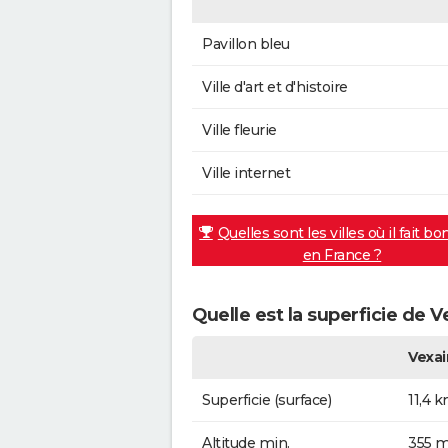
Pavillon bleu
Ville d'art et d'histoire
Ville fleurie
Ville internet
Quelles sont les villes où il fait bo
en France ?
Quelle est la superficie de V
Vexai
Superficie (surface)
11,4 
Altitude min.
355 m