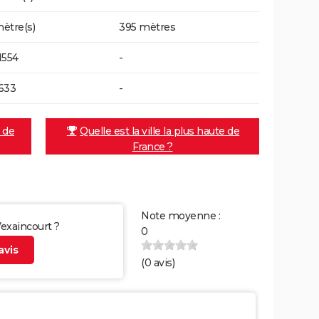
ètre(s)
395 mètres
1554
-
633
-
e de
Quelle est la ville la plus haute de
France ?
Note moyenne :
Vexaincourt ?
0
vis
(
0
avis)