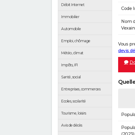
Débit Internet
Code 
Immobilier
Nom de
Vexain
Automobile
Emploi, chômage
Vous pr
devis 
Météo, climat
Do
Impôts, IFI
Santé, social
Quelle
Entreprises, commerces
Ecoles, scolarité
Tourisme, loisirs
Popula
Avis de décès
Popula
(2023)