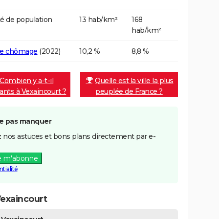
é de population
13 hab/km²
168
hab/km²
de chômage
(2022)
10,2 %
8,8 %
Combien y a-t-il
Quelle est la ville la plus
tants à Vexaincourt ?
peuplée de France ?
e pas manquer
 nos astuces et bons plans directement par e-
e m'abonne
tialité
exaincourt