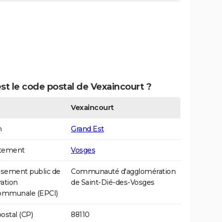
st le code postal de Vexaincourt ?
Vexaincourt
n
Grand Est
tement
Vosges
ssement public de
Communauté d'agglomération
ation
de Saint-Dié-des-Vosges
communale (EPCI)
ostal (CP)
88110