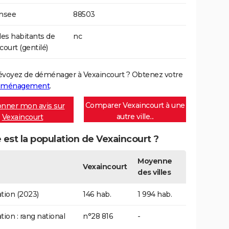
Insee
88503
s habitants de
nc
court (gentilé)
évoyez de déménager à Vexaincourt ? Obtenez votre
déménagement
.
Comparer Vexaincourt à une
nner mon avis sur
autre ville...
Vexaincourt
 est la population de Vexaincourt ?
Moyenne
Vexaincourt
des villes
tion (2023)
146 hab.
1 994 hab.
tion : rang national
n°28 816
-