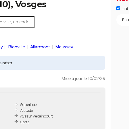
10), Vosges
Lint
ny
Bionville
Allarmont
Moussey
 rater
Mise à jour le 10/02/26
Superficie
Altitude
Avis sur Vexaincourt
Carte