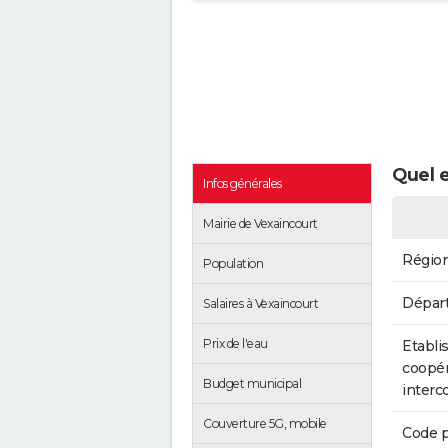
Quel e
Infos générales
Mairie de Vexaincourt
Régio
Population
Dépar
Salaires à Vexaincourt
Prix de l'eau
Etabli
coopér
Budget municipal
inter
Couverture 5G, mobile
Code p