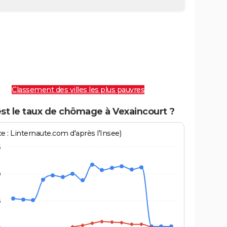
Classement des villes les plus pauvres
st le taux de chômage à Vexaincourt ?
e : Linternaute.com d'après l'Insee)
5
0
5