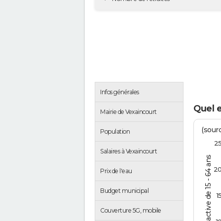
Infos générales
Quel e
Mairie de Vexaincourt
(sourc
Population
2
Salaires à Vexaincourt
% de la pop. active de 15 - 64 ans
2
Prix de l'eau
Budget municipal
1
Couverture 5G, mobile