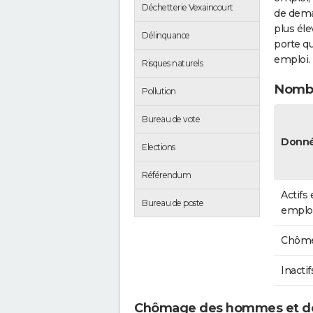
Déchetterie Vexaincourt
de dema
plus éle
Délinquance
porte qu
emploi.
Risques naturels
Nombr
Pollution
Bureau de vote
Donné
Elections
Référendum
Actifs
Bureau de poste
emplo
Chôme
Inactif
Chômage des hommes et de