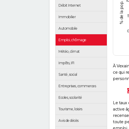
1
Débit Internet
Immobilier
Automobile
Emploi, chômage
Météo, climat
Impôts, IFI
À Vexain
ce qui 
Santé, social
personne
Entreprises, commerces
Ecoles, scolarité
Le taux 
active â
Tourisme, loisirs
recense
Avis de décès
toute pe
emploi, 