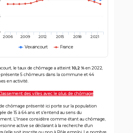
0
5
0
2006
2009
2012
2015
2018
2021
Vexaincourt
France
court, le taux de chômage a atteint
10,2 %
en 2022,
représente 5 chômeurs dans la commune et 44
s en activité.
Classement des villes avec le plus de chômage
de chômage présenté ici porte sur la population
gée de 15 à 64 ans et s'entend au sens du
ment. L'Insee considère comme étant au chômage,
rsonne active se déclarant à la recherche d'un
qu'elle soit inscrite ou non à Pôle emploi. Le nombre