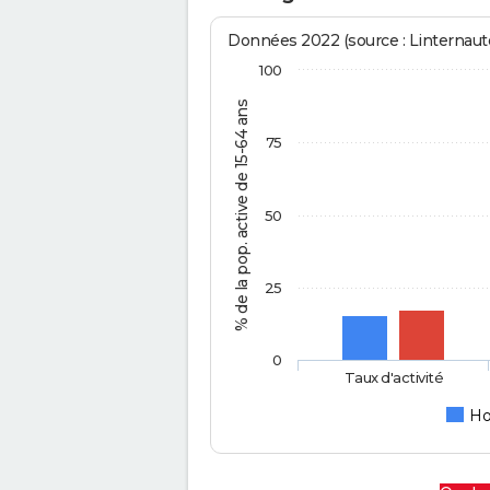
Données 2022 (source : Linternaute
100
% de la pop. active de 15-64 ans
75
50
25
0
Taux d'activité
H