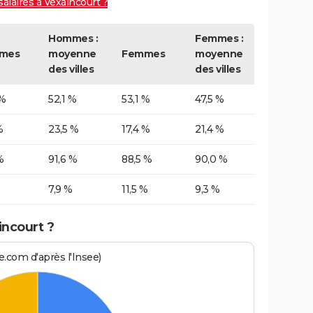
salaires à Vexaincourt ?
Hommes :
Femmes :
mes
moyenne
Femmes
moyenne
des villes
des villes
 %
52,1 %
53,1 %
47,5 %
%
23,5 %
17,4 %
21,4 %
%
91,6 %
88,5 %
90,0 %
7,9 %
11,5 %
9,3 %
incourt ?
.com d'après l'Insee)