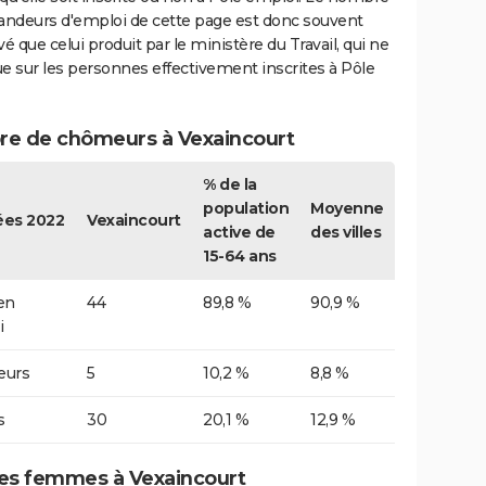
ndeurs d'emploi de cette page est donc souvent
vé que celui produit par le ministère du Travail, qui ne
e sur les personnes effectivement inscrites à Pôle
e de chômeurs à Vexaincourt
% de la
population
Moyenne
es 2022
Vexaincourt
active de
des villes
15-64 ans
 en
44
89,8 %
90,9 %
i
urs
5
10,2 %
8,8 %
s
30
20,1 %
12,9 %
s femmes à Vexaincourt