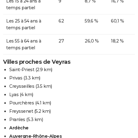
Les 15 à 24 ans à
9
8,7 %
16,7 %
temps partiel
Les 25 à 54 ans à
62
59,6 %
60,1 %
temps partiel
Les 55 à 64 ans à
27
26,0 %
18,2 %
temps partiel
Villes proches de Veyras
Saint-Priest
(2.9 km)
Privas
(3.3 km)
Creysseilles
(3.5 km)
Lyas
(4 km)
Pourchères
(4.1 km)
Freyssenet
(5.2 km)
Pranles
(5.3 km)
Ardèche
Auvergne-Rhône-Alpes