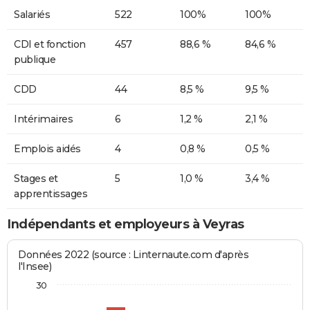
Salariés
522
100%
100%
CDI et fonction
457
88,6 %
84,6 %
publique
CDD
44
8,5 %
9,5 %
Intérimaires
6
1,2 %
2,1 %
Emplois aidés
4
0,8 %
0,5 %
Stages et
5
1,0 %
3,4 %
apprentissages
Indépendants et employeurs à Veyras
Données 2022 (source : Linternaute.com d'après
l'Insee)
30