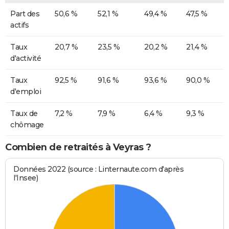
Part des
50,6 %
52,1 %
49,4 %
47,5 %
actifs
Taux
20,7 %
23,5 %
20,2 %
21,4 %
d'activité
Taux
92,5 %
91,6 %
93,6 %
90,0 %
d'emploi
Taux de
7,2 %
7,9 %
6,4 %
9,3 %
chômage
Combien de retraités à Veyras ?
Données 2022 (source : Linternaute.com d'après
l'Insee)