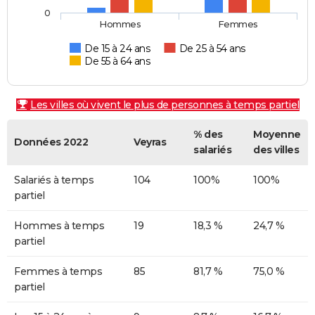
0
Hommes
Femmes
De 15 à 24 ans
De 25 à 54 ans
De 55 à 64 ans
Les villes où vivent le plus de personnes à temps partiel
% des
Moyenne
Données 2022
Veyras
salariés
des villes
Salariés à temps
104
100%
100%
partiel
Hommes à temps
19
18,3 %
24,7 %
partiel
Femmes à temps
85
81,7 %
75,0 %
partiel