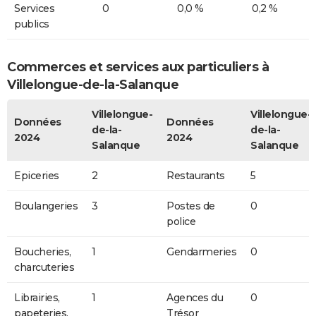
Services
0
0,0 %
0,2 %
publics
Commerces et services aux particuliers à
Villelongue-de-la-Salanque
Villelongue-
Villelongue-
Données
Données
de-la-
de-la-
2024
2024
Salanque
Salanque
Epiceries
2
Restaurants
5
Boulangeries
3
Postes de
0
police
Boucheries,
1
Gendarmeries
0
charcuteries
Librairies,
1
Agences du
0
papeteries,
Trésor