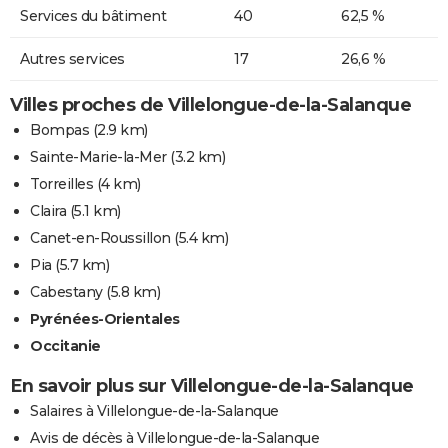
Services du bâtiment
40
62,5 %
Autres services
17
26,6 %
Villes proches de Villelongue-de-la-Salanque
Bompas
(2.9 km)
Sainte-Marie-la-Mer
(3.2 km)
Torreilles
(4 km)
Claira
(5.1 km)
Canet-en-Roussillon
(5.4 km)
Pia
(5.7 km)
Cabestany
(5.8 km)
Pyrénées-Orientales
Occitanie
En savoir plus sur Villelongue-de-la-Salanque
Salaires à Villelongue-de-la-Salanque
Avis de décès à Villelongue-de-la-Salanque