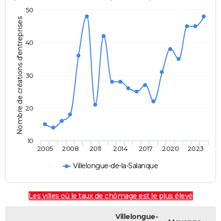
50
Nombre de créations d'entreprises
40
30
20
10
2005
2008
2011
2014
2017
2020
2023
Villelongue-de-la-Salanque
Les villes où le taux de chômage est le plus élevé
Villelongue-