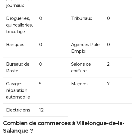
journaux
Drogueries,
0
Tribunaux
0
quincalleries,
bricolage
Banques
0
Agences Pôle
0
Emploi
Bureaux de
0
Salons de
2
Poste
coiffure
Garages,
5
Maçons
7
réparation
automobile
Electriciens
12
Combien de commerces à Villelongue-de-la-
Salanque ?