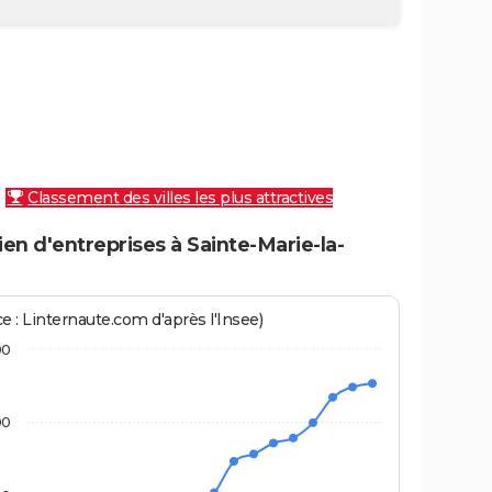
Classement des villes les plus attractives
n d'entreprises à Sainte-Marie-la-
e : Linternaute.com d'après l'Insee)
00
00