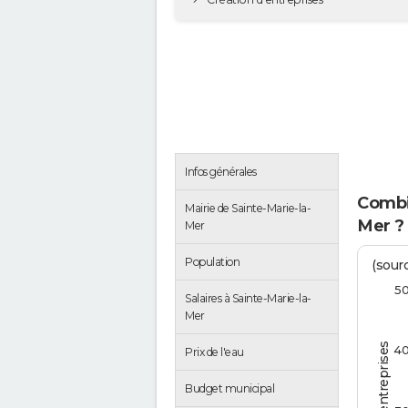
Infos générales
Combie
Mairie de Sainte-Marie-la-
Mer ?
Mer
Population
(sourc
5
Salaires à Sainte-Marie-la-
Mer
4
Prix de l'eau
Budget municipal