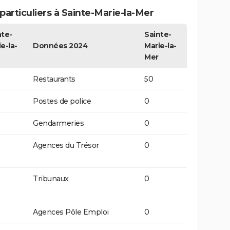
articuliers à Sainte-Marie-la-Mer
nte-
Sainte-
e-la-
Données 2024
Marie-la-
Mer
Restaurants
50
Postes de police
0
Gendarmeries
0
Agences du Trésor
0
Tribunaux
0
Agences Pôle Emploi
0