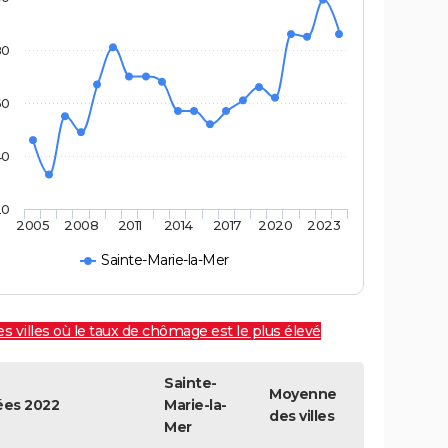
80
60
40
20
2005
2008
2011
2014
2017
2020
2023
Sainte-Marie-la-Mer
es villes où le taux de chômage est le plus élevé
Sainte-
Moyenne
es 2022
Marie-la-
des villes
Mer