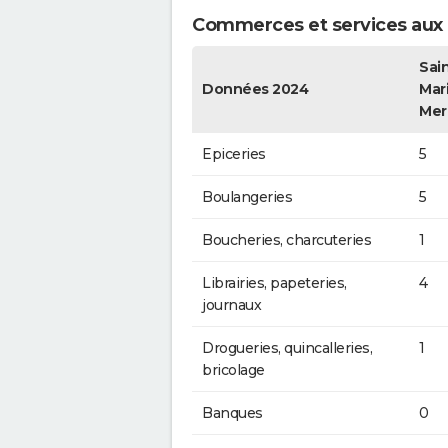
Commerces et services aux p
Sai
Données 2024
Mari
Mer
Epiceries
5
Boulangeries
5
Boucheries, charcuteries
1
Librairies, papeteries,
4
journaux
Drogueries, quincalleries,
1
bricolage
Banques
0