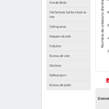
Nombre de créations d'entreprises
Avis de décès
Déchetterie Sainte-Marie-la-
Mer
Délinquance
Risques naturels
Pollution
Bureau de vote
Elections
Référendum
L
Bureau de poste
Donné