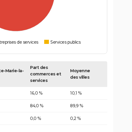
reprises de services
Services publics
Part des
te-Marie-la-
Moyenne
commerces et
des villes
services
16,0 %
10,1 %
84,0 %
89,9 %
0,0 %
0,2 %