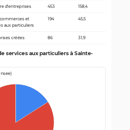
 d'entreprises
453
158,4
t commerces et
194
45,5
s aux particuliers
rises créées
86
31,9
services aux particuliers à Sainte-
Insee)