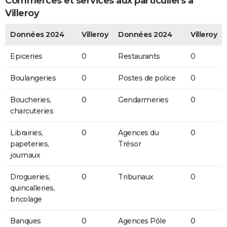
Commerces et services aux particuliers à
Villeroy
Données 2024
Villeroy
Données 2024
Villeroy
Epiceries
0
Restaurants
0
Boulangeries
0
Postes de police
0
Boucheries,
0
Gendarmeries
0
charcuteries
Librairies,
0
Agences du
0
papeteries,
Trésor
journaux
Drogueries,
0
Tribunaux
0
quincalleries,
bricolage
Banques
0
Agences Pôle
0