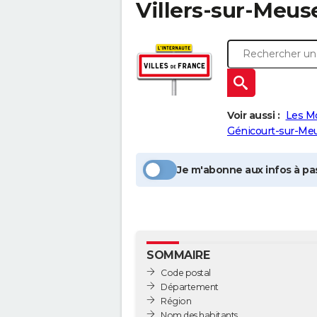
Villers-sur-Meus
Voir aussi :
Les M
Génicourt-sur-Me
Je m'abonne aux infos à pas
SOMMAIRE
Code postal
Département
Région
Nom des habitants