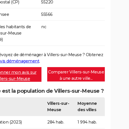
ostal (CP)
55220
Insee
55566
s habitants de
nc
s-sur-Meuse
é)
évoyez de déménager à Villers-sur-Meuse ? Obtenez
vis déménagement
.
Comparer Villers-sur-Meuse
nner mon avis sur
à une autre ville...
llers-sur-Meuse
 est la population de Villers-sur-Meuse ?
Villers-sur-
Moyenne
Meuse
des villes
tion (2023)
284 hab.
1 994 hab.