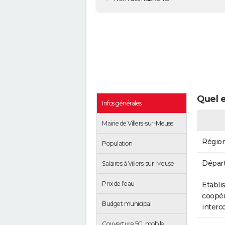
Quel e
Infos générales
Mairie de Villers-sur-Meuse
Régio
Population
Dépar
Salaires à Villers-sur-Meuse
Prix de l'eau
Etabli
coopér
Budget municipal
inter
Couverture 5G, mobile