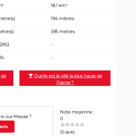
m²
18,1 km²
ètre(s)
194 mètres
ètre(s)
395 mètres
2953
-
74
-
e de
Quelle est la ville la plus haute de
France ?
Note moyenne :
lers-sur-Meuse ?
0
vis
(
0
avis)