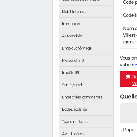
Code p
Débit Internet
Code 
Immobilier
Nom de
Viller
Automobile
(gentil
Emploi, chômage
Vous pr
Météo, climat
votre
de
Impôts, IFI
Do
Vi
Santé, social
Quelle
Entreprises, commerces
Ecoles, scolarité
Tourisme, loisirs
Popula
Avis de décès