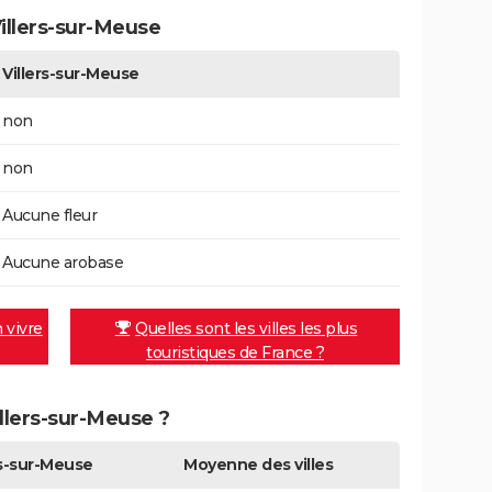
illers-sur-Meuse
Villers-sur-Meuse
non
non
Aucune fleur
Aucune arobase
n vivre
Quelles sont les villes les plus
touristiques de France ?
illers-sur-Meuse ?
rs-sur-Meuse
Moyenne des villes