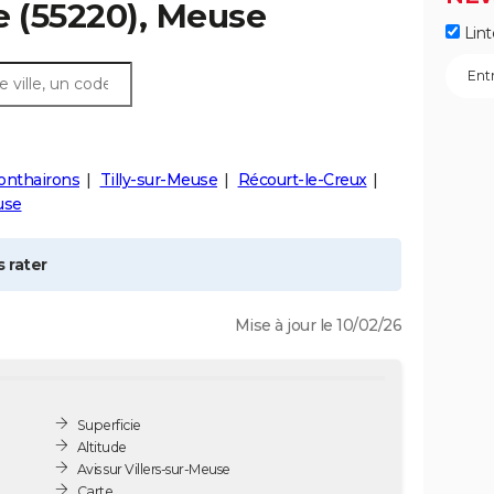
e
(55220), Meuse
Lint
onthairons
Tilly-sur-Meuse
Récourt-le-Creux
use
 rater
Mise à jour le 10/02/26
Superficie
Altitude
Avis sur Villers-sur-Meuse
Carte