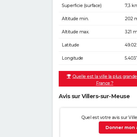
Superficie (surface)
7,3 k
Altitude min.
202 m
Altitude max.
321 m
Latitude
49.02
Longitude
5.403
Quelle est la ville la plus grand
France ?
Avis sur Villers-sur-Meuse
Quel est votre avis sur Vil
Donner mon a