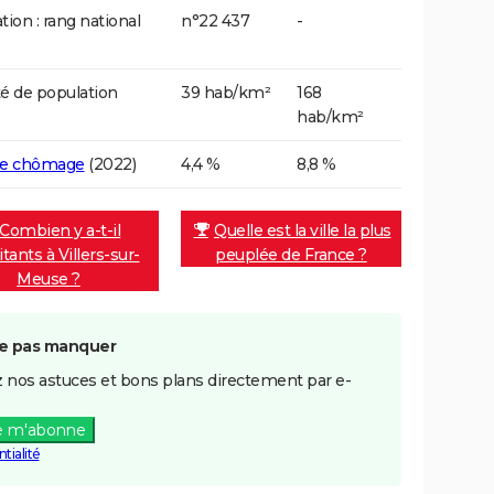
tion : rang national
n°22 437
-
é de population
39 hab/km²
168
hab/km²
de chômage
(2022)
4,4 %
8,8 %
Combien y a-t-il
Quelle est la ville la plus
tants à Villers-sur-
peuplée de France ?
Meuse ?
e pas manquer
 nos astuces et bons plans directement par e-
e m'abonne
tialité