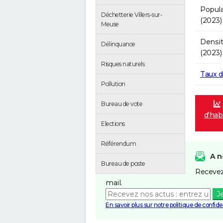
Popula
Déchetterie Villers-sur-
(2023)
Meuse
Densit
Délinquance
(2023)
Risques naturels
Taux 
Pollution
Bureau de vote
d'habi
Elections
Référendum
A n
Bureau de poste
Recevez
mail.
J
En savoir plus sur notre politique de confiden