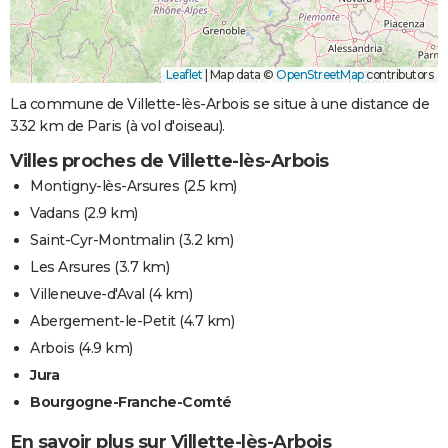
Leaflet
|
Map data ©
OpenStreetMap
contributors
La commune de Villette-lès-Arbois se situe à une distance de
332 km de Paris (à vol d'oiseau).
Villes proches de Villette-lès-Arbois
Montigny-lès-Arsures
(2.5 km)
Vadans
(2.9 km)
Saint-Cyr-Montmalin
(3.2 km)
Les Arsures
(3.7 km)
Villeneuve-d'Aval
(4 km)
Abergement-le-Petit
(4.7 km)
Arbois
(4.9 km)
Jura
Bourgogne-Franche-Comté
En savoir plus sur Villette-lès-Arbois