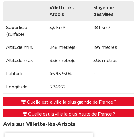
Villette-lès-
Moyenne
Arbois
des villes
Superficie
5,5 km²
18,1 km²
(surface)
Altitude min.
248 mètre(s)
194 mètres
Altitude max.
338 mètre(s)
395 mètres
Latitude
46.933604
-
Longitude
5.74365
-
Quelle est la ville la plus grande de France ?
Quelle est la ville la plus haute de France ?
Avis sur Villette-lès-Arbois