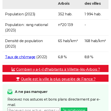
Arbois
des villes
Population (2023)
352 hab.
1 994 hab.
Population : rang national
n°20 139
-
(2023)
Densité de population
65 hab/km²
168 hab/km²
(2023)
Taux de chômage
(2022)
6,8 %
8,8 %
Combien y a-t-il d'habitants à Villette-lès-Arbois ?
Quelle est la ville la plus peuplée de France ?
A ne pas manquer
Recevez nos astuces et bons plans directement par e-
mail.
Je m'abonne