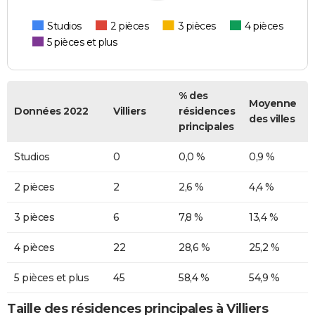
Studios
2 pièces
3 pièces
4 pièces
5 pièces et plus
% des
Moyenne
Données 2022
Villiers
résidences
des villes
principales
Studios
0
0,0 %
0,9 %
2 pièces
2
2,6 %
4,4 %
3 pièces
6
7,8 %
13,4 %
4 pièces
22
28,6 %
25,2 %
5 pièces et plus
45
58,4 %
54,9 %
Taille des résidences principales à Villiers