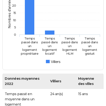
Nombres d'années
20
15
10
5
0
Temps
Temps
Temps
Temps
passé dans
passé dans
passé dans
passé dans
un
un
un
un
logement
logement
logement
logement
propriétaire
locatif
HLM
gratuit
Villiers
Données moyennes
Moyenne
Villiers
2022
des villes
Temps passé en
24 an(s)
15 ans
moyenne dans un
logement