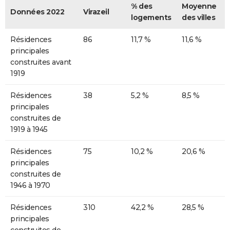
% des
Moyenne
Données 2022
Virazeil
logements
des villes
Résidences
86
11,7 %
11,6 %
principales
construites avant
1919
Résidences
38
5,2 %
8,5 %
principales
construites de
1919 à 1945
Résidences
75
10,2 %
20,6 %
principales
construites de
1946 à 1970
Résidences
310
42,2 %
28,5 %
principales
construites de