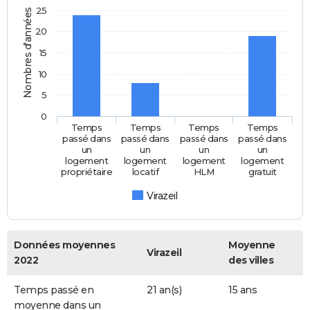
25
Nombres d'années
20
15
10
5
0
Temps
Temps
Temps
Temps
passé dans
passé dans
passé dans
passé dans
un
un
un
un
logement
logement
logement
logement
propriétaire
locatif
HLM
gratuit
Virazeil
Données moyennes
Moyenne
Virazeil
2022
des villes
Temps passé en
21 an(s)
15 ans
moyenne dans un