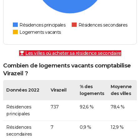
Résidences principales
Résidences secondaires
Logements vacants
Les villes où acheter sa résidence secondaire
Combien de logements vacants comptabilise
Virazeil ?
% des
Moyenne
Données 2022
Virazeil
logements
des villes
Résidences
737
92,6 %
78,4 %
principales
Résidences
7
0,9 %
12,9 %
secondaires