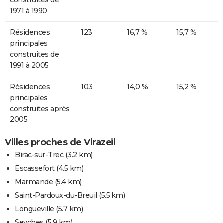
1971 à 1990
Résidences
123
16,7 %
15,7 %
principales
construites de
1991 à 2005
Résidences
103
14,0 %
15,2 %
principales
construites après
2005
Villes proches de Virazeil
Birac-sur-Trec
(3.2 km)
Escassefort
(4.5 km)
Marmande
(5.4 km)
Saint-Pardoux-du-Breuil
(5.5 km)
Longueville
(5.7 km)
Seyches
(5.9 km)