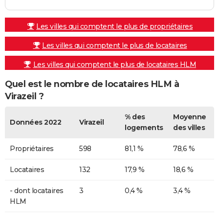
Les villes qui comptent le plus de propriétaires
Les villes qui comptent le plus de locataires
Les villes qui comptent le plus de locataires HLM
Quel est le nombre de locataires HLM à
Virazeil ?
% des
Moyenne
Données 2022
Virazeil
logements
des villes
Propriétaires
598
81,1 %
78,6 %
Locataires
132
17,9 %
18,6 %
- dont locataires
3
0,4 %
3,4 %
HLM