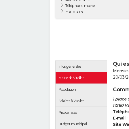
Téléphone mairie
Mail mairie
Qui es
Infos générales
Monsieur
20/03/2
Mairie de Virollet
Commen
Population
1 place 
Salaires à Virollet
17260 Vi
Télépho
Prix de l'eau
E-mail :
Site We
Budget municipal