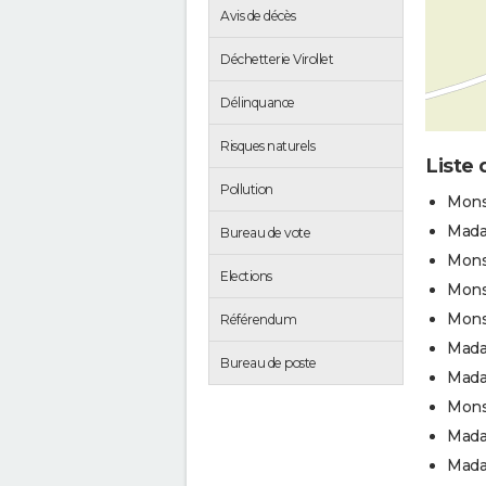
Avis de décès
Déchetterie Virollet
Délinquance
Risques naturels
Liste 
Pollution
Mons
Mada
Bureau de vote
Mons
Elections
Mons
Mons
Référendum
Mada
Bureau de poste
Mada
Mons
Mada
Mada