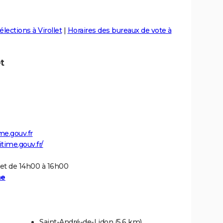
élections à Virollet
|
Horaires des bureaux de vote à
t
e.gouv.fr
time.gouv.fr/
 et de 14h00 à 16h00
me
Saint-André-de-Lidon
(5.6 km)