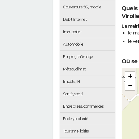
Couverture 5G, mobile
Quels 
Virolle
Débit Internet
La mairi
Immobilier
le ma
le ve
Automobile
Emploi, chômage
Où se 
Météo, climat
+
Impôts, IFI
−
Santé, social
Entreprises, commerces
Ecoles, scolarité
Tourisme, loisirs