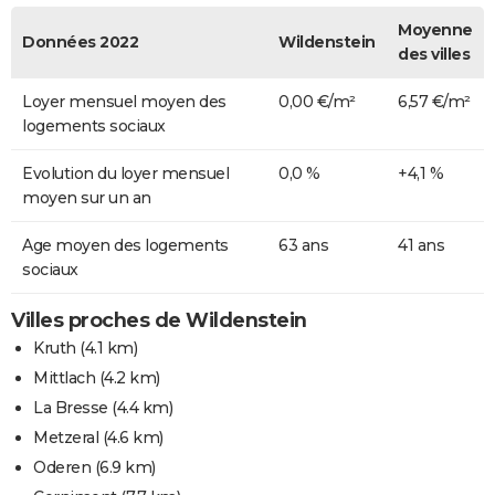
Moyenne
Données 2022
Wildenstein
des villes
Loyer mensuel moyen des
0,00 €/m²
6,57 €/m²
logements sociaux
Evolution du loyer mensuel
0,0 %
+4,1 %
moyen sur un an
Age moyen des logements
63 ans
41 ans
sociaux
Villes proches de Wildenstein
Kruth
(4.1 km)
Mittlach
(4.2 km)
La Bresse
(4.4 km)
Metzeral
(4.6 km)
Oderen
(6.9 km)