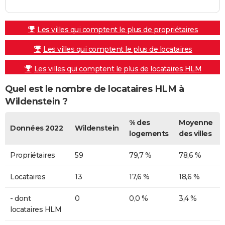
Les villes qui comptent le plus de propriétaires
Les villes qui comptent le plus de locataires
Les villes qui comptent le plus de locataires HLM
Quel est le nombre de locataires HLM à
Wildenstein ?
% des
Moyenne
Données 2022
Wildenstein
logements
des villes
Propriétaires
59
79,7 %
78,6 %
Locataires
13
17,6 %
18,6 %
- dont
0
0,0 %
3,4 %
locataires HLM