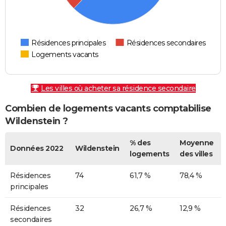
Résidences principales
Résidences secondaires
Logements vacants
Les villes où acheter sa résidence secondaire
Combien de logements vacants comptabilise
Wildenstein ?
% des
Moyenne
Données 2022
Wildenstein
logements
des villes
Résidences
74
61,7 %
78,4 %
principales
Résidences
32
26,7 %
12,9 %
secondaires