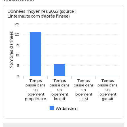
Données moyennes 2022 (source :
Linternaute.com d'après l'Insee)
25
Nombres d'années
20
15
10
5
0
Temps
Temps
Temps
Temps
passé dans
passé dans
passé dans
passé dans
un
un
un
un
logement
logement
logement
logement
propriétaire
locatif
HLM
gratuit
Wildenstein