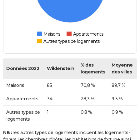
Maisons
Appartements
Autres types de logements
% des
Moyenne
Données 2022
Wildenstein
logements
des villes
Maisons
85
70,8 %
89,7 %
Appartements
34
28,3 %
9,3 %
Autres types de
1
0,8 %
0,9 %
logements
NB :
les autres types de logements incluent les logements-
foyers, les chambres d'hôtel, les habitations de fortune ainsi