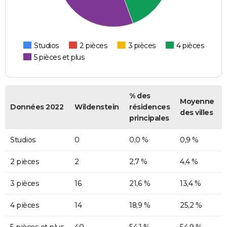
Studios
2 pièces
3 pièces
4 pièces
5 pièces et plus
% des
Moyenne
Données 2022
Wildenstein
résidences
des villes
principales
Studios
0
0,0 %
0,9 %
2 pièces
2
2,7 %
4,4 %
3 pièces
16
21,6 %
13,4 %
4 pièces
14
18,9 %
25,2 %
5 pièces et plus
40
54,1 %
54,9 %