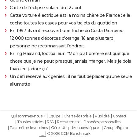
Carte de l'éclipse solaire du 12 août
Cette voiture électrique est la moins chère de France : elle
coche toutes les cases pour vos trajets du quotidien
En 1997, ils ont recouvert une friche du Costa Rica avec
12 000 tonnes d'écorces d'orange. 16 ans plus tard,
personne ne reconnaissait l'endroit
Erling Haaland, footballeur : "Mon plat préféré est quelque
chose que je ne peux presque jamais manger. Mais je dois
l'avouer, j'adore ça"
Un défi réservé aux génies : il ne faut déplacer qu'une seule
allumette
Qui sommes-nous ?
Equipe
Charte éditoriale
Publicité
Contact
Tous les articles
RSS
Recrutement
Données personnelles
Paramétrer les cookies
Gérer Utiq
Mentions légales
Groupe Figaro
© 2026 CCM Benchmark