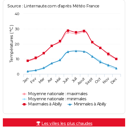
Source : Linternaute.com d'après Météo France
40
Températures ( °C )
30
20
10
0
Fev
Nov
Jan
Mar
Avr
Mai
Juin
Juil
Aout
Sept
Oct
Dec
Moyenne nationale : maximales
Moyenne nationale : minimales
Maximales à Abilly
Minimales à Abilly
Les villes les plus chaudes