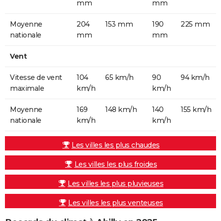
mm
mm
Moyenne
204
153 mm
190
225 mm
nationale
mm
mm
Vent
Vitesse de vent
104
65 km/h
90
94 km/h
maximale
km/h
km/h
Moyenne
169
148 km/h
140
155 km/h
nationale
km/h
km/h
Les villes les plus chaudes
Les villes les plus froides
Les villes les plus pluvieuses
Les villes les plus venteuses