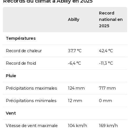
Records du climat à Abilly en 2025
Record
Abilly
national en
2025
Températures
Record de chaleur
37,7 °C
42,4 °C
Record de froid
-6,4 °C
-11,3 °C
Pluie
Précipitations maximales
124 mm
717 mm
Précipitations minimales
12 mm
0 mm
Vent
Vitesse de vent maximale
104 km/h
169 km/h