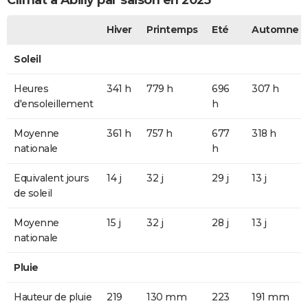
Climat à Abilly par saison en 2025
Hiver
Printemps
Eté
Automne
Soleil
Heures
341 h
779 h
696
307 h
d'ensoleillement
h
Moyenne
361 h
757 h
677
318 h
nationale
h
Equivalent jours
14 j
32 j
29 j
13 j
de soleil
Moyenne
15 j
32 j
28 j
13 j
nationale
Pluie
Hauteur de pluie
219
130 mm
223
191 mm