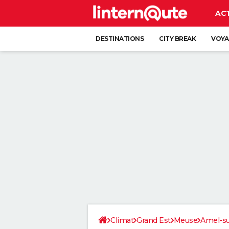
AC
DESTINATIONS
CITY BREAK
VOYA
Climat
Grand Est
Meuse
Amel-su