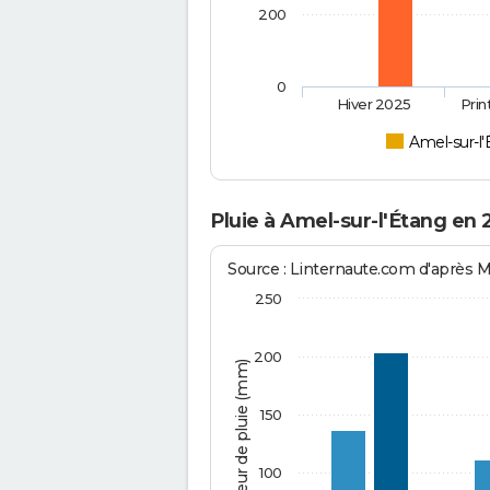
200
0
Hiver 2025
Pri
Amel-sur-l
Pluie à Amel-sur-l'Étang en 
Source : Linternaute.com d'après 
250
200
Hauteur de pluie (mm)
150
100