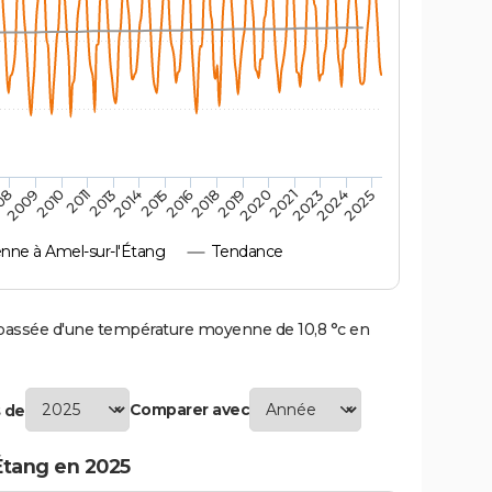
2010
2019
2013
2021
2015
2024
2009
2018
2011
2020
2014
2023
08
2016
2025
ne à Amel-sur-l'Étang
Tendance
passée d'une température moyenne de 10,8 °c en
Comparer avec
 de
Étang en 2025