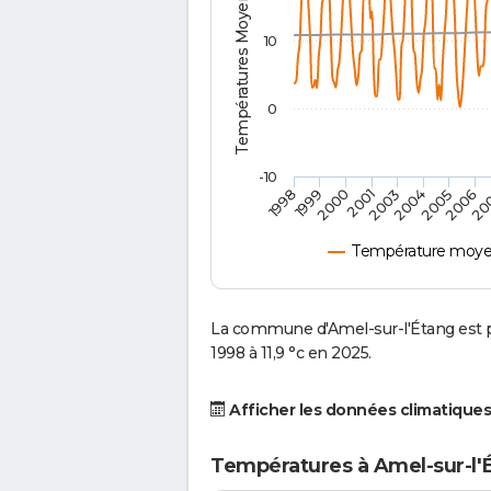
Températures Moyennes ( °C )
10
0
-10
2001
2004
1998
2006
2000
2003
2005
1999
20
Température moyen
La commune d'Amel-sur-l'Étang est 
1998 à 11,9 °c en 2025.
Afficher les données climatiques
Températures à Amel-sur-l'