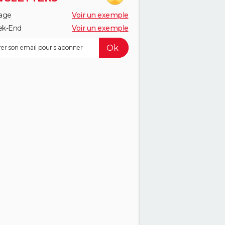
age
Voir un exemple
k-End
Voir un exemple