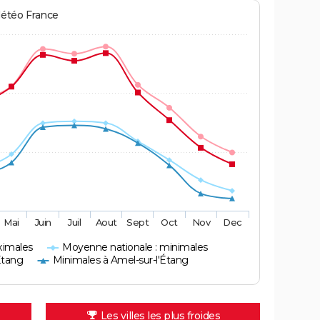
Météo France
Mai
Juin
Juil
Aout
Sept
Oct
Nov
Dec
ximales
Moyenne nationale : minimales
Étang
Minimales à Amel-sur-l'Étang
Les villes les plus froides