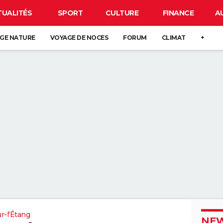
TUALITÉS
SPORT
CULTURE
FINANCE
A
GE NATURE
VOYAGE DE NOCES
FORUM
CLIMAT
+
r-l'Étang
NEW