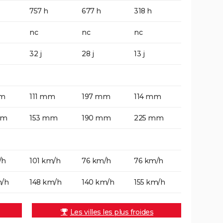
757 h
677 h
318 h
nc
nc
nc
32 j
28 j
13 j
mm
111 mm
197 mm
114 mm
mm
153 mm
190 mm
225 mm
/h
101 km/h
76 km/h
76 km/h
m/h
148 km/h
140 km/h
155 km/h
Les villes les plus froides