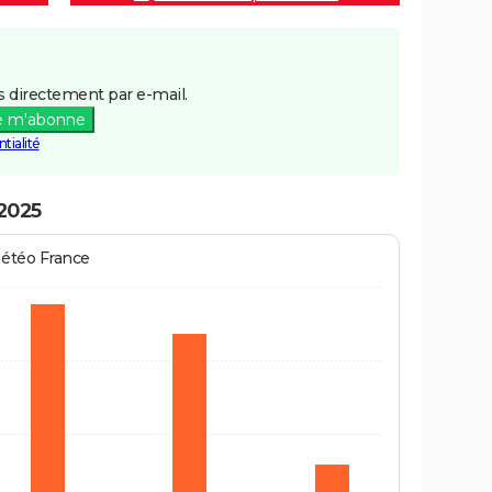
 directement par e-mail.
e m'abonne
tialité
 2025
Météo France