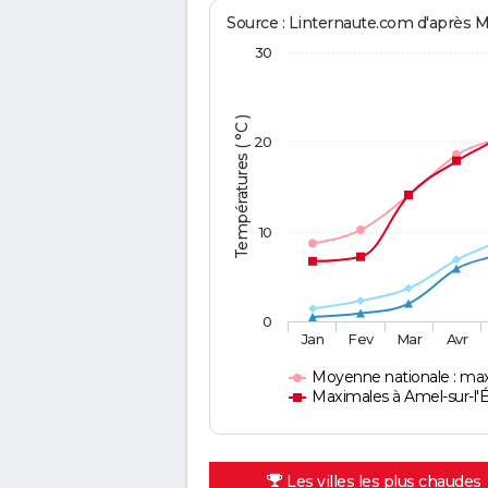
Source : Linternaute.com d'après 
30
Températures ( °C )
20
10
0
Jan
Fev
Mar
Avr
Moyenne nationale : ma
Maximales à Amel-sur-l'
Les villes les plus chaudes