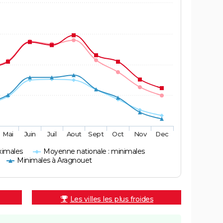
Mai
Juin
Juil
Aout
Sept
Oct
Nov
Dec
ximales
Moyenne nationale : minimales
Minimales à Aragnouet
Les villes les plus froides