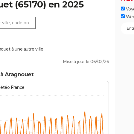
uet
(65170) en 2025
Voy
Wee
uet à une autre ville
Mise à jour le 06/02/26
 à Aragnouet
Météo France