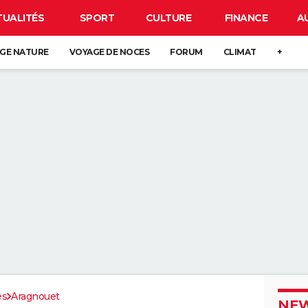
TUALITÉS
SPORT
CULTURE
FINANCE
A
GE NATURE
VOYAGE DE NOCES
FORUM
CLIMAT
+
es
Aragnouet
NEW