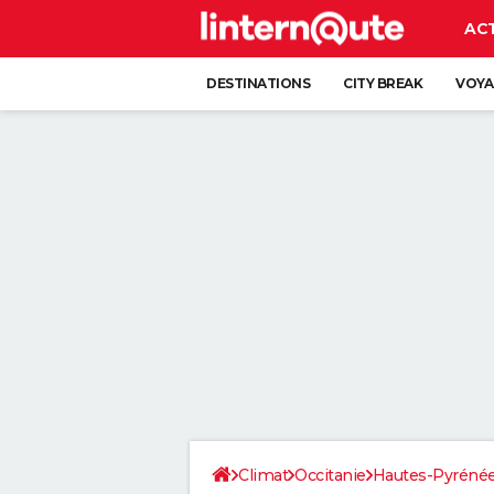
AC
DESTINATIONS
CITY BREAK
VOYA
Climat
Occitanie
Hautes-Pyréné