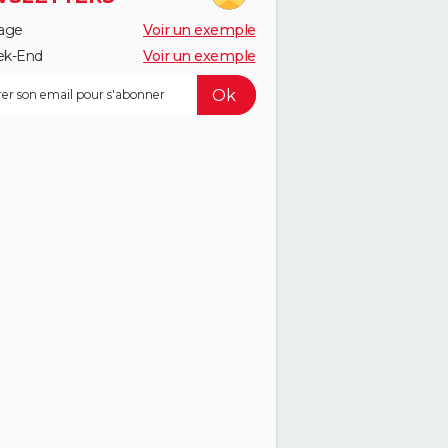
age
Voir un exemple
k-End
Voir un exemple