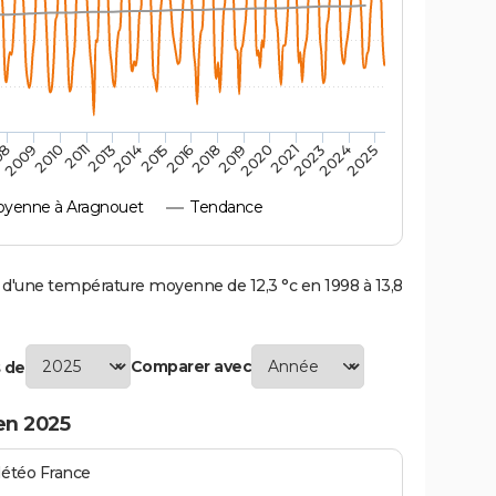
2010
2019
2011
2020
2013
2021
2023
2014
2015
2024
08
2016
2025
2009
2018
yenne à Aragnouet
Tendance
'une température moyenne de 12,3 °c en 1998 à 13,8
Comparer avec
 de
en 2025
Météo France