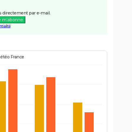
 directement par e-mail.
e m'abonne
tialité
Météo France