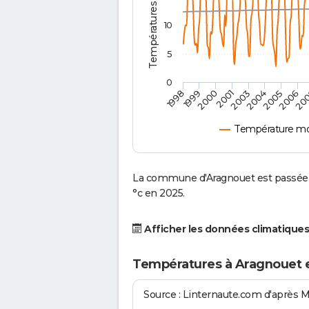
10
5
0
2001
2003
2004
2005
1998
2006
1999
20
2000
Température mo
La commune d'Aragnouet est passée d
°c en 2025.
Afficher les données climatiques
Températures à Aragnouet 
Source : Linternaute.com d'après 