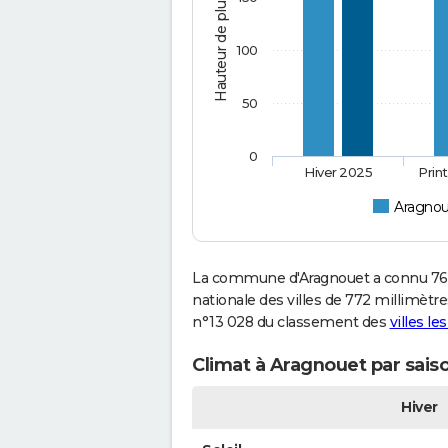
Hauteur de pluie (mm)
100
50
0
Hiver 2025
Prin
Aragno
La commune d'Aragnouet a connu 760
nationale des villes de 772 millimètre
n°13 028 du classement des
villes le
Climat à Aragnouet par sais
Hiver