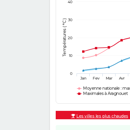
40
30
Températures ( °C )
20
10
0
Jan
Fev
Mar
Avr
Moyenne nationale : ma
Maximales à Aragnouet
Les villes les plus chaudes