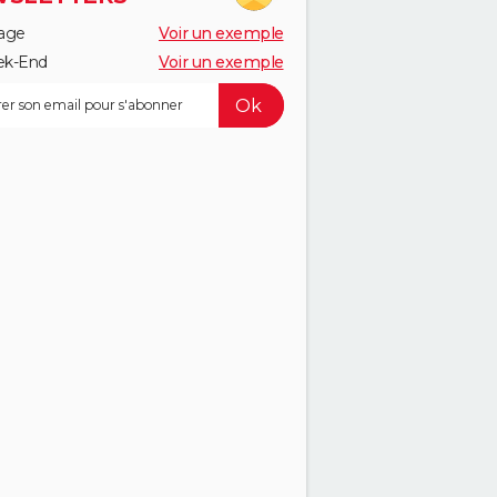
age
Voir un exemple
k-End
Voir un exemple