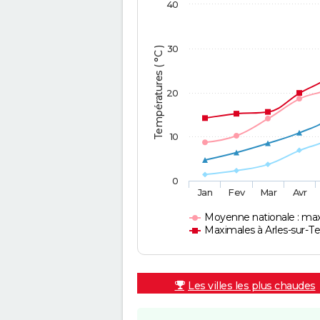
40
30
Températures ( °C )
20
10
0
Jan
Fev
Mar
Avr
Moyenne nationale : ma
Maximales à Arles-sur-T
Les villes les plus chaudes