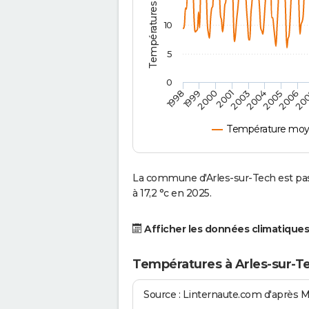
10
5
0
2001
2003
2004
2005
1998
2006
1999
20
2000
Température moye
La commune d'Arles-sur-Tech est pa
à 17,2 °c en 2025.
Afficher les données climatiques
Températures à Arles-sur-T
Source : Linternaute.com d'après 