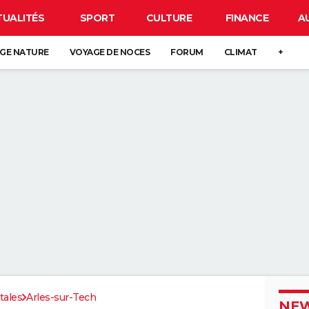
TUALITÉS
SPORT
CULTURE
FINANCE
A
GE NATURE
VOYAGE DE NOCES
FORUM
CLIMAT
+
tales
Arles-sur-Tech
NEW