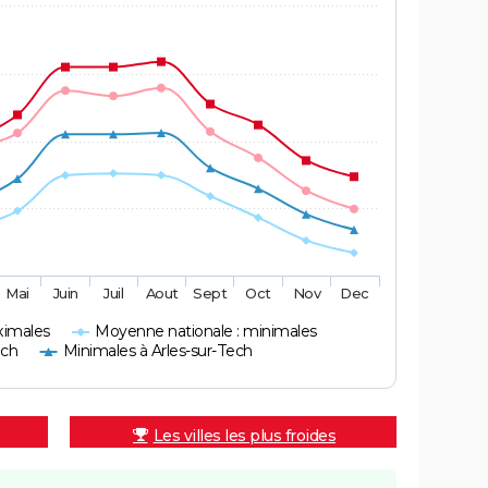
Mai
Juin
Juil
Aout
Sept
Oct
Nov
Dec
ximales
Moyenne nationale : minimales
ech
Minimales à Arles-sur-Tech
Les villes les plus froides