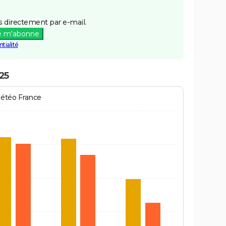
 directement par e-mail.
e m'abonne
tialité
25
Météo France