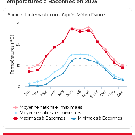
Températures à Baconnes en 2025
Source : Linternaute.com d'après Météo France
30
Températures ( °C )
20
10
0
Fev
Nov
Jan
Mar
Avr
Mai
Juin
Juil
Aout
Sept
Oct
Dec
Moyenne nationale : maximales
Moyenne nationale : minimales
Maximales à Baconnes
Minimales à Baconnes