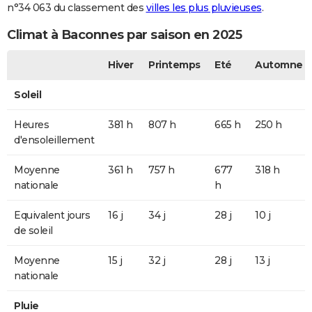
n°34 063 du classement des
villes les plus pluvieuses
.
Climat à Baconnes par saison en 2025
Hiver
Printemps
Eté
Automne
Soleil
Heures
381 h
807 h
665 h
250 h
d'ensoleillement
Moyenne
361 h
757 h
677
318 h
nationale
h
Equivalent jours
16 j
34 j
28 j
10 j
de soleil
Moyenne
15 j
32 j
28 j
13 j
nationale
Pluie