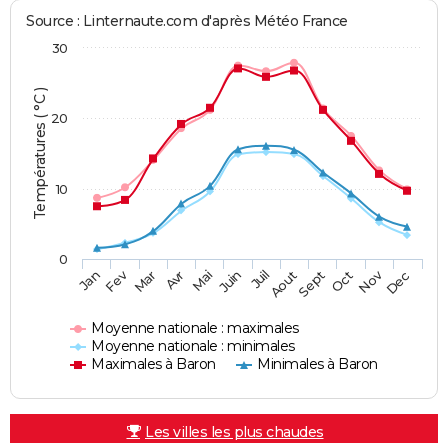
Source : Linternaute.com d'après Météo France
30
Températures ( °C )
20
10
0
Fev
Nov
Jan
Mar
Avr
Mai
Juin
Juil
Aout
Sept
Oct
Dec
Moyenne nationale : maximales
Moyenne nationale : minimales
Maximales à Baron
Minimales à Baron
Les villes les plus chaudes