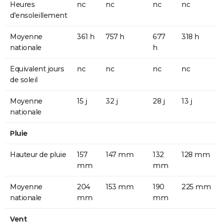
Heures
nc
nc
nc
nc
d'ensoleillement
Moyenne
361 h
757 h
677
318 h
nationale
h
Equivalent jours
nc
nc
nc
nc
de soleil
Moyenne
15 j
32 j
28 j
13 j
nationale
Pluie
Hauteur de pluie
157
147 mm
132
128 mm
mm
mm
Moyenne
204
153 mm
190
225 mm
nationale
mm
mm
Vent