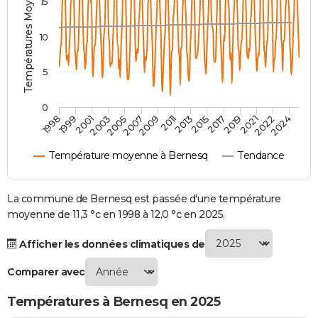
Températures Moyennes ( °C )
15
City break
Voyage de noces
Climat
Destinations
Voyage nature
Forum
+
PHOTO
10
GUIDES D'ACHAT
5
BONS PLANS
CARTE DE VOEUX
0
2007
2021
2009
2022
1998
2011
2024
1999
2013
2001
2015
2003
2017
2005
2019
Carte Bonne année
Carte Pâques
Carte de Noël
Carte Saint-Valentin
Carte d'anniversaire
DICTIONNAIRE
Température moyenne à Bernesq
Tendance
Biographies
Expressions
Dictionnaire
Citations
Proverbes
PROGRAMME TV
COPAINS D'AVANT
La commune de Bernesq est passée d'une température
moyenne de 11,3 °c en 1998 à 12,0 °c en 2025.
Se connecter
Collèges
Universités
Service militaire
S'inscrire
Lycées
Primaires
Entreprises
Avis de recherche
AVIS DE DÉCÈS
Afficher les données climatiques de
FORUM
Comparer avec
Lifestyle
Sport
Television
Cinema
Bricolage
Culture
Auto
Voyage
Températures à Bernesq en 2025