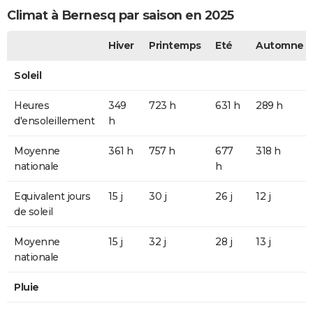
Climat à Bernesq par saison en 2025
Hiver
Printemps
Eté
Automne
Soleil
Heures
349
723 h
631 h
289 h
d'ensoleillement
h
Moyenne
361 h
757 h
677
318 h
nationale
h
Equivalent jours
15 j
30 j
26 j
12 j
de soleil
Moyenne
15 j
32 j
28 j
13 j
nationale
Pluie