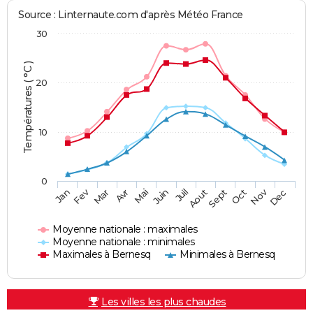
Source : Linternaute.com d'après Météo France
30
Températures ( °C )
20
10
0
Fev
Nov
Jan
Mar
Avr
Mai
Juin
Juil
Aout
Sept
Oct
Dec
Moyenne nationale : maximales
Moyenne nationale : minimales
Maximales à Bernesq
Minimales à Bernesq
Les villes les plus chaudes