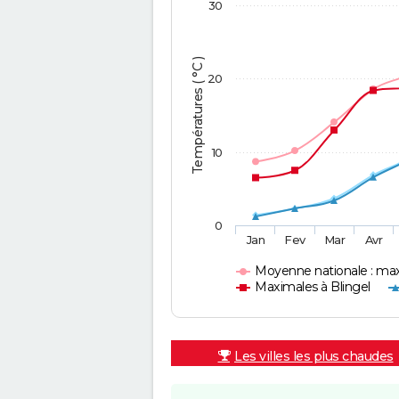
30
Températures ( °C )
20
10
0
Jan
Fev
Mar
Avr
Moyenne nationale : ma
Maximales à Blingel
Les villes les plus chaudes