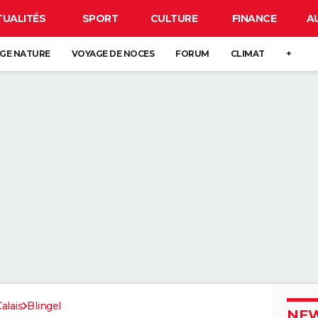
TUALITÉS
SPORT
CULTURE
FINANCE
A
GE NATURE
VOYAGE DE NOCES
FORUM
CLIMAT
+
alais
Blingel
NEW