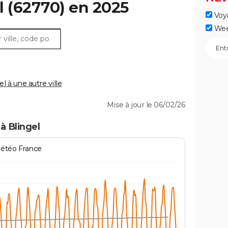
l
(62770) en 2025
Voy
Wee
 à une autre ville
Mise à jour le 06/02/26
à Blingel
Météo France