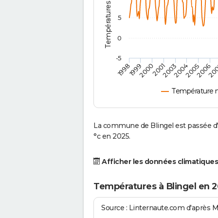
5
0
-5
2001
2003
2004
2005
1998
2006
1999
20
2000
Température m
La commune de Blingel est passée d'
°c en 2025.
Afficher les données climatiques
Températures à Blingel en 
Source : Linternaute.com d'après 