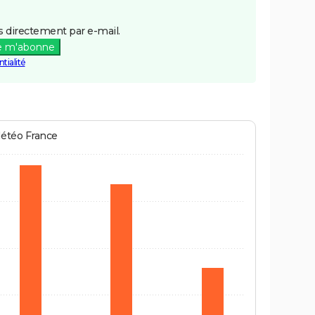
 directement par e-mail.
e m'abonne
tialité
Météo France