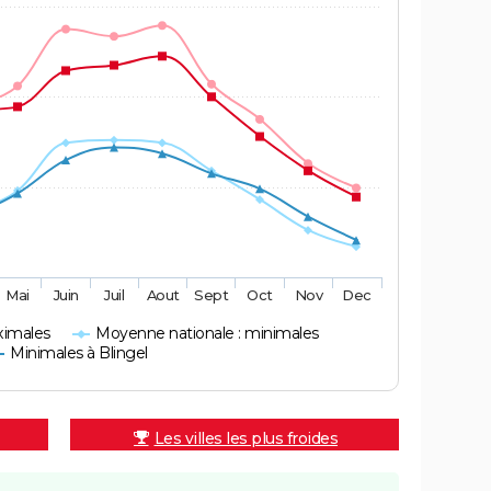
Mai
Juin
Juil
Aout
Sept
Oct
Nov
Dec
ximales
Moyenne nationale : minimales
Minimales à Blingel
Les villes les plus froides