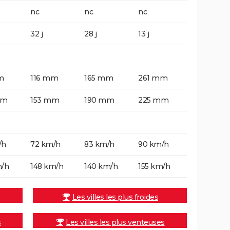
nc
nc
nc
32 j
28 j
13 j
m
116 mm
165 mm
261 mm
mm
153 mm
190 mm
225 mm
/h
72 km/h
83 km/h
90 km/h
m/h
148 km/h
140 km/h
155 km/h
Les villes les plus froides
s
Les villes les plus venteuses