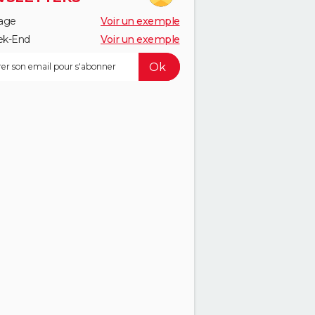
age
Voir un exemple
k-End
Voir un exemple