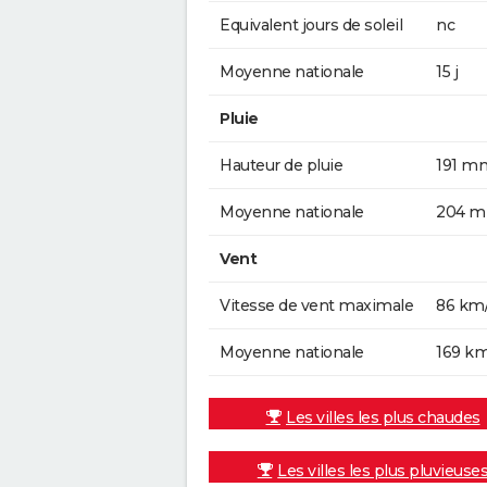
Equivalent jours de soleil
nc
Moyenne nationale
15 j
Pluie
Hauteur de pluie
191 m
Moyenne nationale
204 
Vent
Vitesse de vent maximale
86 km
Moyenne nationale
169 k
Les villes les plus chaudes
Les villes les plus pluvieuse