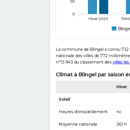
50
0
Hiver 2025
Prin
Blinge
La commune de Blingel a connu 732 
nationale des villes de 772 millimètres
n°15 943 du classement des
villes le
Climat à Blingel par saison 
Hiver
Soleil
Heures d'ensoleillement
nc
Moyenne nationale
361 h