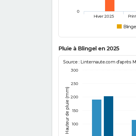
0
Hiver 2025
Pri
Blinge
Pluie à Blingel en 2025
Source : Linternaute.com d'après 
300
250
Hauteur de pluie (mm)
200
150
100