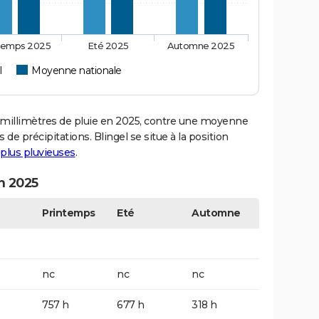
temps 2025
Eté 2025
Automne 2025
l
Moyenne nationale
millimètres de pluie en 2025, contre une moyenne
 de précipitations. Blingel se situe à la position
s plus pluvieuses
.
en 2025
Printemps
Eté
Automne
nc
nc
nc
757 h
677 h
318 h