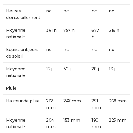
Heures
nc
nc
nc
nc
d'ensoleillement
Moyenne
361 h
757 h
677
318 h
nationale
h
Equivalent jours
nc
nc
nc
nc
de soleil
Moyenne
15 j
32 j
28 j
13 j
nationale
Pluie
Hauteur de pluie
212
247 mm
291
368 mm
mm
mm
Moyenne
204
153 mm
190
225 mm
nationale
mm
mm