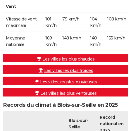
Vent
Vitesse de vent
101
79 km/h
104
108 km/h
maximale
km/h
km/h
Moyenne
169
148 km/h
140
155 km/h
nationale
km/h
km/h
Les villes les plus chaudes
Les villes les plus froides
Les villes les plus pluvieuses
Les villes les plus venteuses
Records du climat à Blois-sur-Seille en 2025
Record
Blois-sur-
national en
Seille
2025