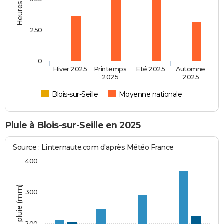
250
0
Hiver 2025
Printemps
Eté 2025
Automne
2025
2025
Blois-sur-Seille
Moyenne nationale
Pluie à Blois-sur-Seille en 2025
Source : Linternaute.com d'après Météo France
400
Hauteur de pluie (mm)
300
200