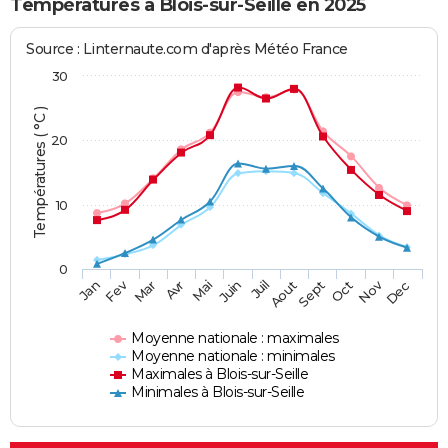
Températures à Blois-sur-Seille en 2025
Source : Linternaute.com d'après Météo France
30
Températures ( °C )
20
10
0
Fev
Nov
Jan
Mar
Avr
Mai
Juin
Juil
Aout
Sept
Oct
Dec
Moyenne nationale : maximales
Moyenne nationale : minimales
Maximales à Blois-sur-Seille
Minimales à Blois-sur-Seille