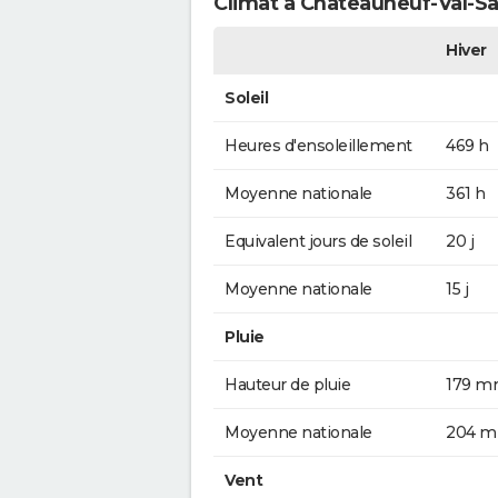
Climat à Châteauneuf-Val-Sa
Hiver
Soleil
Heures d'ensoleillement
469 h
Moyenne nationale
361 h
Equivalent jours de soleil
20 j
Moyenne nationale
15 j
Pluie
Hauteur de pluie
179 
Moyenne nationale
204 
Vent