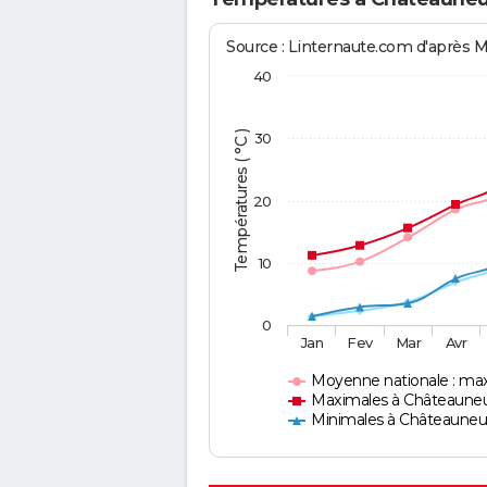
Source : Linternaute.com d'après 
40
Températures ( °C )
30
20
10
0
Jan
Fev
Mar
Avr
Moyenne nationale : ma
Maximales à Châteauneu
Minimales à Châteauneuf