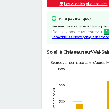
Les villes les plus chaudes
A ne pas manquer
Recevez nos astuces et bons plans
J
En savoir plus sur notre politique de confiden
Soleil à Châteauneuf-Val-Sa
Source : Linternaute.com d'après 
1000
750
Heures de soleil
500