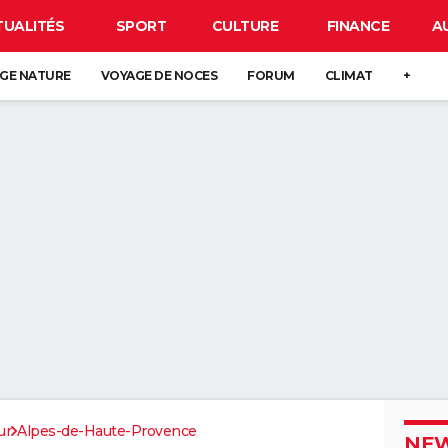
TUALITÉS
SPORT
CULTURE
FINANCE
A
GE NATURE
VOYAGE DE NOCES
FORUM
CLIMAT
+
ur
Alpes-de-Haute-Provence
NEW