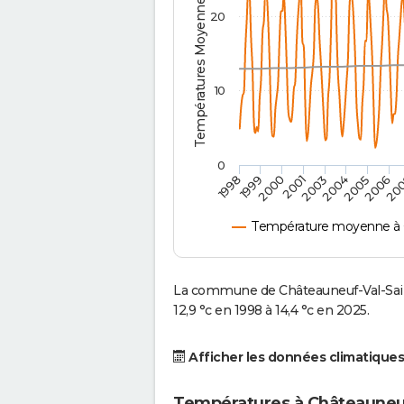
Températures Moyennes ( °C )
20
10
0
2001
2003
2004
2005
1998
2006
1999
20
2000
Température moyenne à C
La commune de Châteauneuf-Val-Sai
12,9 °c en 1998 à 14,4 °c en 2025.
Afficher les données climatiques
Températures à Châteauneuf