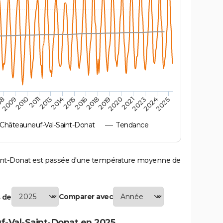
2010
2019
2011
2020
2013
2021
2014
2023
2015
2024
08
2016
2025
2009
2018
hâteauneuf-Val-Saint-Donat
Tendance
nt-Donat est passée d'une température moyenne de
Comparer avec
 de
-Val-Saint-Donat en 2025