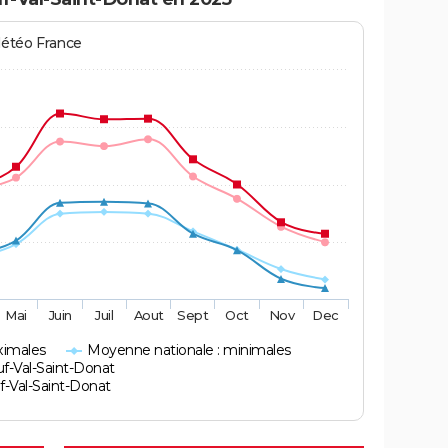
Météo France
Mai
Juin
Juil
Aout
Sept
Oct
Nov
Dec
ximales
Moyenne nationale : minimales
f-Val-Saint-Donat
-Val-Saint-Donat