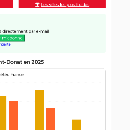
Les villes les plus froides
 directement par e-mail.
e m'abonne
tialité
int-Donat en 2025
Météo France