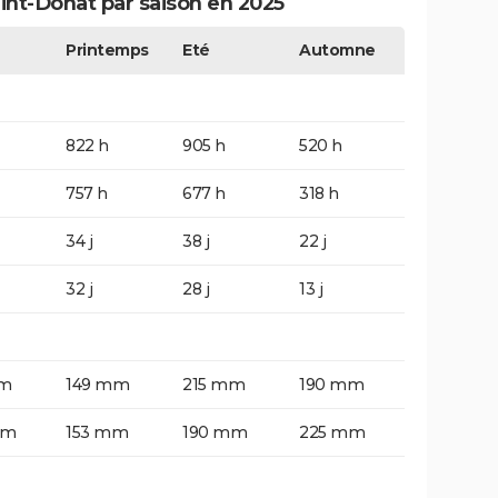
int-Donat par saison en 2025
Printemps
Eté
Automne
822 h
905 h
520 h
757 h
677 h
318 h
34 j
38 j
22 j
32 j
28 j
13 j
mm
149 mm
215 mm
190 mm
mm
153 mm
190 mm
225 mm