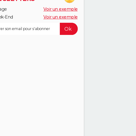
age
Voir un exemple
k-End
Voir un exemple