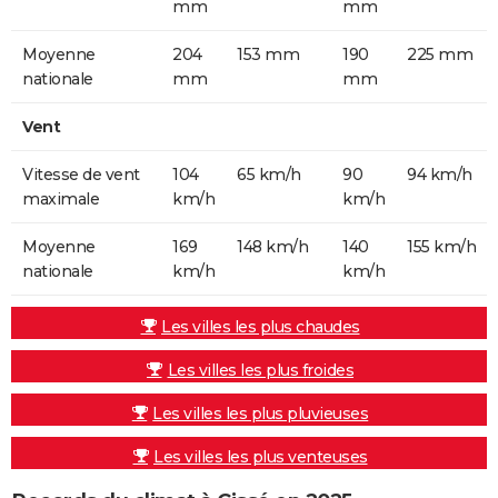
mm
mm
Moyenne
204
153 mm
190
225 mm
nationale
mm
mm
Vent
Vitesse de vent
104
65 km/h
90
94 km/h
maximale
km/h
km/h
Moyenne
169
148 km/h
140
155 km/h
nationale
km/h
km/h
Les villes les plus chaudes
Les villes les plus froides
Les villes les plus pluvieuses
Les villes les plus venteuses