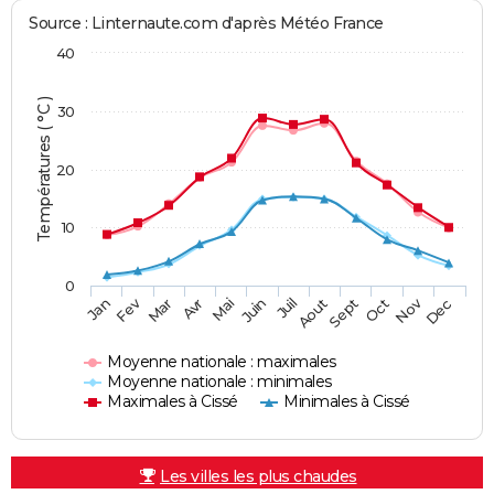
Source : Linternaute.com d'après Météo France
40
Températures ( °C )
30
20
10
0
Fev
Nov
Jan
Mar
Avr
Mai
Juin
Juil
Aout
Sept
Oct
Dec
Moyenne nationale : maximales
Moyenne nationale : minimales
Maximales à Cissé
Minimales à Cissé
Les villes les plus chaudes