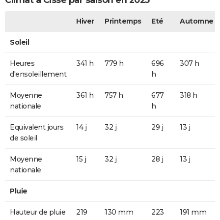
Climat à Cissé par saison en 2025
Hiver
Printemps
Eté
Automne
Soleil
Heures
341 h
779 h
696
307 h
d'ensoleillement
h
Moyenne
361 h
757 h
677
318 h
nationale
h
Equivalent jours
14 j
32 j
29 j
13 j
de soleil
Moyenne
15 j
32 j
28 j
13 j
nationale
Pluie
Hauteur de pluie
219
130 mm
223
191 mm