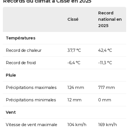
Records du climat à Cissé en 2025
Record
Cissé
national en
2025
Températures
Record de chaleur
37,7 °C
42,4 °C
Record de froid
-6,4 °C
-11,3 °C
Pluie
Précipitations maximales
124 mm
717 mm
Précipitations minimales
12 mm
0 mm
Vent
Vitesse de vent maximale
104 km/h
169 km/h