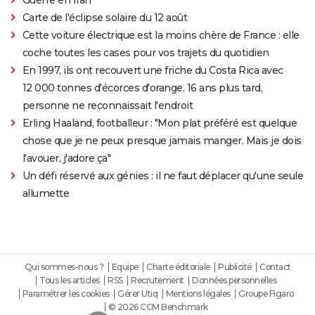
Carte de l'éclipse solaire du 12 août
Cette voiture électrique est la moins chère de France : elle
coche toutes les cases pour vos trajets du quotidien
En 1997, ils ont recouvert une friche du Costa Rica avec
12 000 tonnes d'écorces d'orange. 16 ans plus tard,
personne ne reconnaissait l'endroit
Erling Haaland, footballeur : "Mon plat préféré est quelque
chose que je ne peux presque jamais manger. Mais je dois
l'avouer, j'adore ça"
Un défi réservé aux génies : il ne faut déplacer qu'une seule
allumette
Qui sommes-nous ?
Equipe
Charte éditoriale
Publicité
Contact
Tous les articles
RSS
Recrutement
Données personnelles
Paramétrer les cookies
Gérer Utiq
Mentions légales
Groupe Figaro
© 2026 CCM Benchmark