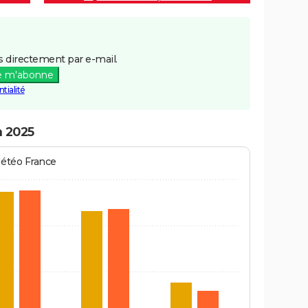
 directement par e-mail.
e m'abonne
tialité
n 2025
Météo France