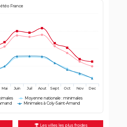
Météo France
Mai
Juin
Juil
Aout
Sept
Oct
Nov
Dec
ximales
Moyenne nationale : minimales
-Amand
Minimales à Coly-Saint-Amand
Les villes les plus froides