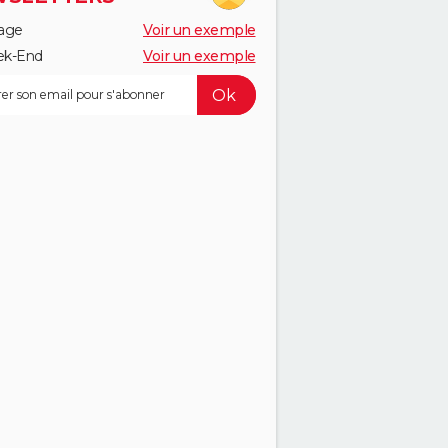
age
Voir un exemple
k-End
Voir un exemple