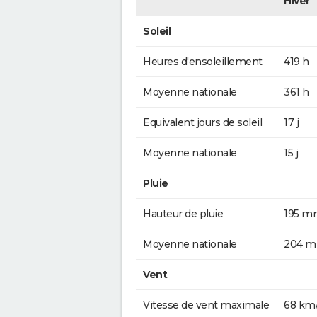
Hiver
Soleil
Heures d'ensoleillement
419 h
Moyenne nationale
361 h
Equivalent jours de soleil
17 j
Moyenne nationale
15 j
Pluie
Hauteur de pluie
195 m
Moyenne nationale
204 
Vent
Vitesse de vent maximale
68 km