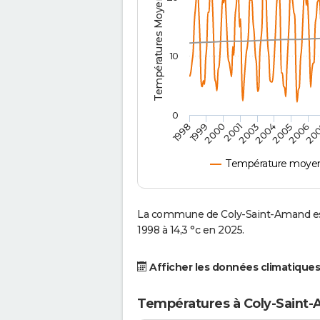
Températures Moyennes ( °C )
10
0
2001
2003
2004
2005
1998
2006
1999
20
2000
Température moyen
La commune de Coly-Saint-Amand es
1998 à 14,3 °c en 2025.
Afficher les données climatiques
Températures à Coly-Saint