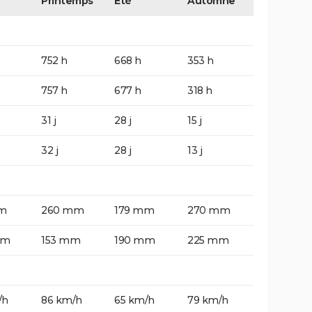
Printemps
Eté
Automne
752 h
668 h
353 h
757 h
677 h
318 h
31 j
28 j
15 j
32 j
28 j
13 j
m
260 mm
179 mm
270 mm
mm
153 mm
190 mm
225 mm
/h
86 km/h
65 km/h
79 km/h