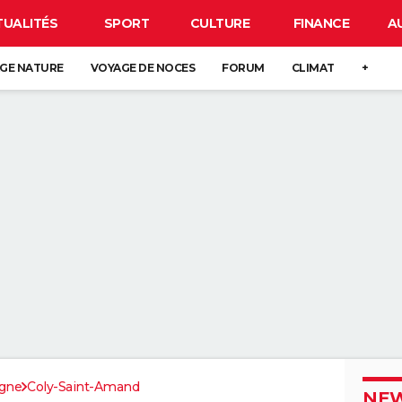
TUALITÉS
SPORT
CULTURE
FINANCE
A
GE NATURE
VOYAGE DE NOCES
FORUM
CLIMAT
+
gne
Coly-Saint-Amand
NEW