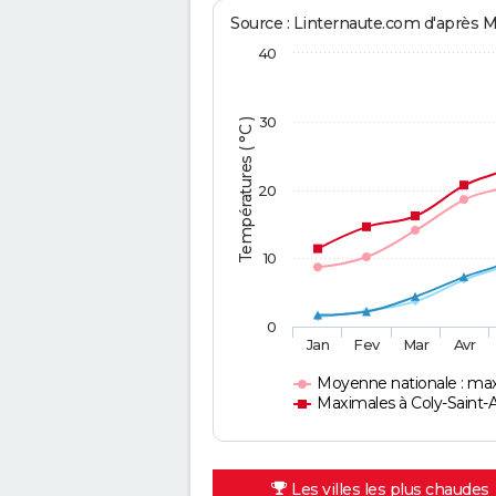
Source : Linternaute.com d'après 
40
30
Températures ( °C )
20
10
0
Jan
Fev
Mar
Avr
Moyenne nationale : ma
Maximales à Coly-Saint
Les villes les plus chaudes