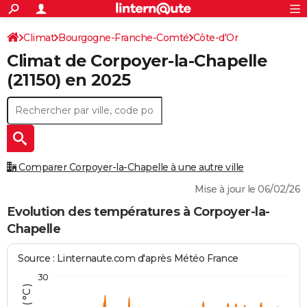
ACTUALITÉS
Connexion
S'inscrire
Climat
Bourgogne-Franche-Comté
Côte-d'Or
Rechercher
Société
Education
Villes
Politique
Faits Divers
Monde
+
SPORT
Climat de
Corpoyer-la-Chapelle
Corpoyer-la-Chapelle
Football
Cyclisme
Forum
Coupe du monde 2026
Tennis
Rugby
CULTURE
(21150) en 2025
TNT
Cinéma
Musique
Programme TV
Streaming
Sorties cinéma
+
FINANCE
Impôts
Immobilier
Banque
Crédit
Retraite
Epargne
Risques naturels par ville
Assurance
AUTO
Réserver un essai
Berlines
Forum auto
Essais
Citadines
SUV
+
HIGH-TECH
Comparer Corpoyer-la-Chapelle à une autre ville
Meilleur smartphone
Ordinateurs
Guide high-tech
Mobiles
Internet
Jeux vidéo
+
BRICOLAGE
Mise à jour le 06/02/26
Aménagement intérieur
Cuisine
Jardinage
+
Forum
Extérieur
Salle de bains
Rangement
Evolution des températures à Corpoyer-la-
WEEK-END
Chapelle
Escapades
Expositions
Week-end nature
Guides de France
Patrimoine
Musées
+
LIFESTYLE
Source : Linternaute.com d'après Météo France
Bien-être
Mode
+
Art de vivre
Loisirs
Modes de vie
SANTE
30
Guide de la santé
Médicaments
+
Alimentation
Maladies
Sommeil
VOYAGE