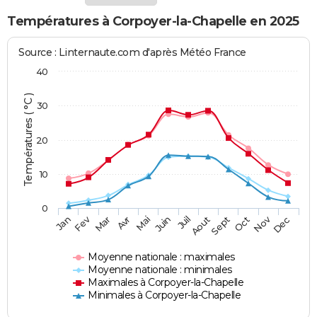
Températures à Corpoyer-la-Chapelle en 2025
Source : Linternaute.com d'après Météo France
40
Températures ( °C )
30
20
10
0
Fev
Nov
Jan
Mar
Avr
Mai
Juin
Juil
Aout
Sept
Oct
Dec
Moyenne nationale : maximales
Moyenne nationale : minimales
Maximales à Corpoyer-la-Chapelle
Minimales à Corpoyer-la-Chapelle