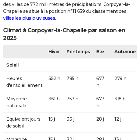
des villes de 772 millimètres de précipitations. Corpoyer-la-
Chapelle se situe à la position n°11 659 du classement des
villes les plus pluvieuses
.
Climat à Corpoyer-la-Chapelle par saison en
2025
Hiver
Printemps
Eté
Automne
Soleil
Heures
352 h
785 h
677
279 h
d'ensoleillement
h
Moyenne
361 h
757 h
677
318 h
nationale
h
Equivalent jours
15 j
33 j
28 j
12 j
de soleil
Moyenne
15 j
32 j
28 j
13 j