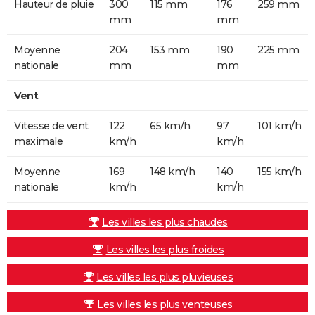
Hauteur de pluie
300
115 mm
176
259 mm
mm
mm
Moyenne
204
153 mm
190
225 mm
nationale
mm
mm
Vent
Vitesse de vent
122
65 km/h
97
101 km/h
maximale
km/h
km/h
Moyenne
169
148 km/h
140
155 km/h
nationale
km/h
km/h
Les villes les plus chaudes
Les villes les plus froides
Les villes les plus pluvieuses
Les villes les plus venteuses