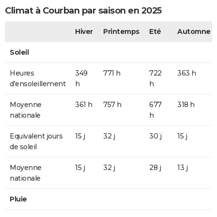
Climat à Courban par saison en 2025
Hiver
Printemps
Eté
Automne
Soleil
Heures
349
771 h
722
363 h
d'ensoleillement
h
h
Moyenne
361 h
757 h
677
318 h
nationale
h
Equivalent jours
15 j
32 j
30 j
15 j
de soleil
Moyenne
15 j
32 j
28 j
13 j
nationale
Pluie