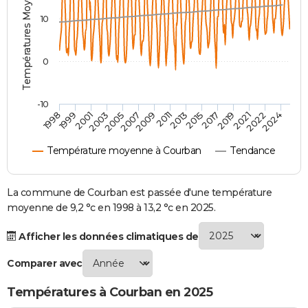
Températures Moyennes ( °C )
City break
Voyage de noces
Climat
Destinations
Voyage nature
Forum
+
PHOTO
10
GUIDES D'ACHAT
0
BONS PLANS
CARTE DE VOEUX
-10
1998
1999
2001
2003
2005
2007
2009
2011
2013
2015
2017
2019
2021
2022
2024
Carte Bonne année
Carte Pâques
Carte de Noël
Carte Saint-Valentin
Carte d'anniversaire
DICTIONNAIRE
Température moyenne à Courban
Tendance
Biographies
Expressions
Dictionnaire
Citations
Proverbes
PROGRAMME TV
COPAINS D'AVANT
La commune de Courban est passée d'une température
moyenne de 9,2 °c en 1998 à 13,2 °c en 2025.
Se connecter
Collèges
Universités
Service militaire
S'inscrire
Lycées
Primaires
Entreprises
Avis de recherche
AVIS DE DÉCÈS
Afficher les données climatiques de
FORUM
Comparer avec
Lifestyle
Sport
Television
Cinema
Bricolage
Culture
Auto
Voyage
Températures à Courban en 2025