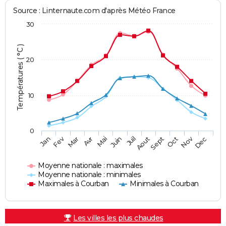
Source : Linternaute.com d'après Météo France
30
Températures ( °C )
20
10
0
Fev
Nov
Jan
Mar
Avr
Mai
Juin
Juil
Aout
Sept
Oct
Dec
Moyenne nationale : maximales
Moyenne nationale : minimales
Maximales à Courban
Minimales à Courban
Les villes les plus chaudes