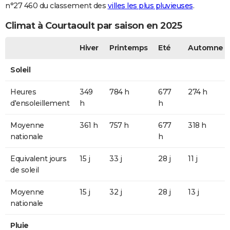
n°27 460 du classement des
villes les plus pluvieuses
.
Climat à Courtaoult par saison en 2025
Hiver
Printemps
Eté
Automne
Soleil
Heures
349
784 h
677
274 h
d'ensoleillement
h
h
Moyenne
361 h
757 h
677
318 h
nationale
h
Equivalent jours
15 j
33 j
28 j
11 j
de soleil
Moyenne
15 j
32 j
28 j
13 j
nationale
Pluie