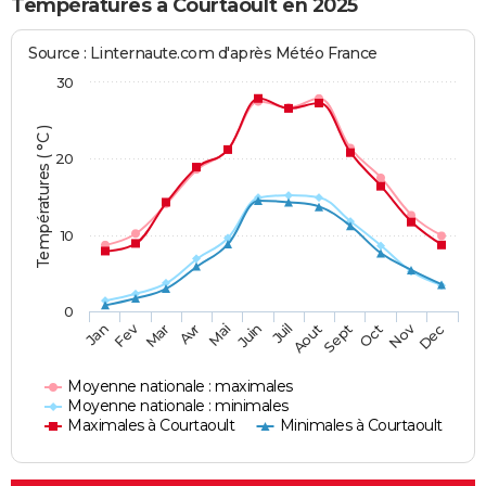
Températures à Courtaoult en 2025
Source : Linternaute.com d'après Météo France
30
Températures ( °C )
20
10
0
Fev
Nov
Jan
Mar
Avr
Mai
Juin
Juil
Aout
Sept
Oct
Dec
Moyenne nationale : maximales
Moyenne nationale : minimales
Maximales à Courtaoult
Minimales à Courtaoult