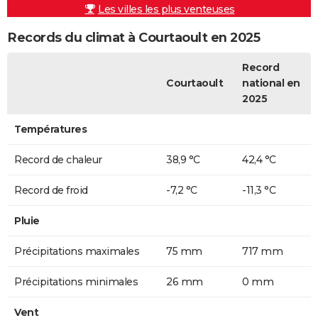
Les villes les plus venteuses
Records du climat à Courtaoult en 2025
Record
Courtaoult
national en
2025
Températures
Record de chaleur
38,9 °C
42,4 °C
Record de froid
-7,2 °C
-11,3 °C
Pluie
Précipitations maximales
75 mm
717 mm
Précipitations minimales
26 mm
0 mm
Vent