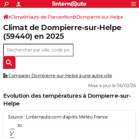
ACTUALITÉS
Connexion
S'inscrire
Climat
Hauts-de-France
Nord
Dompierre-sur-Helpe
Rechercher
Société
Education
Villes
Politique
Faits Divers
Monde
+
SPORT
Climat de
Dompierre-sur-Helpe
Football
Cyclisme
Forum
Coupe du monde 2026
Tennis
Rugby
CULTURE
(59440) en 2025
TNT
Cinéma
Musique
Programme TV
Streaming
Sorties cinéma
+
FINANCE
Impôts
Immobilier
Banque
Crédit
Retraite
Epargne
Risques naturels par ville
Assurance
AUTO
Réserver un essai
Berlines
Forum auto
Essais
Citadines
SUV
+
HIGH-TECH
Comparer Dompierre-sur-Helpe à une autre ville
Meilleur smartphone
Ordinateurs
Guide high-tech
Mobiles
Internet
Jeux vidéo
+
BRICOLAGE
Mise à jour le 06/02/26
Aménagement intérieur
Cuisine
Jardinage
+
Forum
Extérieur
Salle de bains
Rangement
Evolution des températures à Dompierre-sur-
WEEK-END
Helpe
Escapades
Expositions
Week-end nature
Guides de France
Patrimoine
Musées
+
LIFESTYLE
Source : Linternaute.com d'après Météo France
Bien-être
Mode
+
Art de vivre
Loisirs
Modes de vie
SANTE
30
Guide de la santé
Médicaments
+
Alimentation
Maladies
Sommeil
VOYAGE