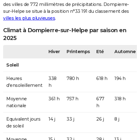
des villes de 772 millimètres de précipitations. Dompierre-
sur-Helpe se situe à la position n°33 191 du classement des
villes les plus pluvieuses
.
Climat à Dompierre-sur-Helpe par saison en
2025
Hiver
Printemps
Eté
Automne
Soleil
Heures
338
780 h
618 h
194 h
d'ensoleillement
h
Moyenne
361 h
757 h
677
318 h
nationale
h
Equivalent jours
14 j
33 j
26 j
8 j
de soleil
Moyenne
15 j
32 j
28 j
13 j