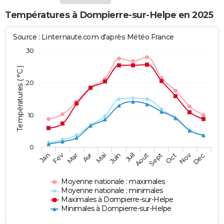
Températures à Dompierre-sur-Helpe en 2025
Source : Linternaute.com d'après Météo France
30
Températures ( °C )
20
10
0
Fev
Nov
Jan
Mar
Avr
Mai
Juin
Juil
Aout
Sept
Oct
Dec
Moyenne nationale : maximales
Moyenne nationale : minimales
Maximales à Dompierre-sur-Helpe
Minimales à Dompierre-sur-Helpe