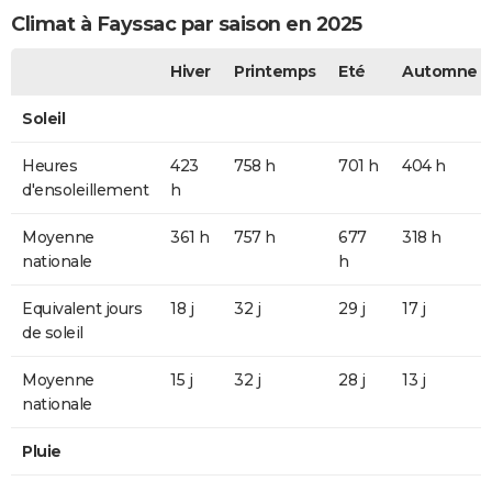
Climat à Fayssac par saison en 2025
Hiver
Printemps
Eté
Automne
Soleil
Heures
423
758 h
701 h
404 h
d'ensoleillement
h
Moyenne
361 h
757 h
677
318 h
nationale
h
Equivalent jours
18 j
32 j
29 j
17 j
de soleil
Moyenne
15 j
32 j
28 j
13 j
nationale
Pluie