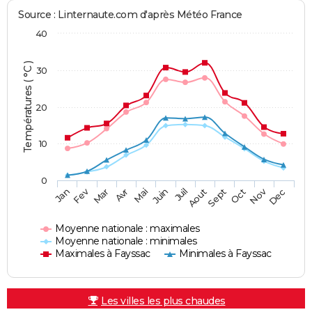
Source : Linternaute.com d'après Météo France
40
Températures ( °C )
30
20
10
0
Fev
Nov
Jan
Mar
Avr
Mai
Juin
Juil
Aout
Sept
Oct
Dec
Moyenne nationale : maximales
Moyenne nationale : minimales
Maximales à Fayssac
Minimales à Fayssac
Les villes les plus chaudes