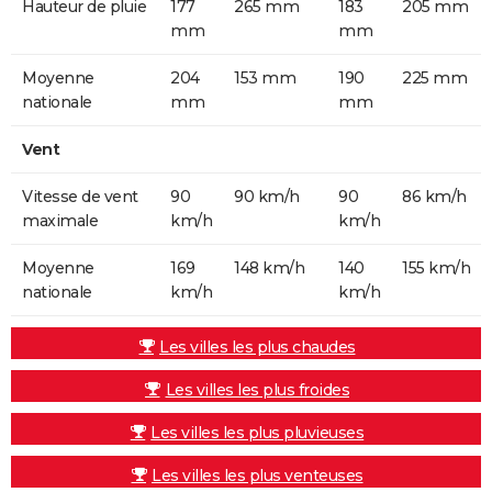
Hauteur de pluie
177
265 mm
183
205 mm
mm
mm
Moyenne
204
153 mm
190
225 mm
nationale
mm
mm
Vent
Vitesse de vent
90
90 km/h
90
86 km/h
maximale
km/h
km/h
Moyenne
169
148 km/h
140
155 km/h
nationale
km/h
km/h
Les villes les plus chaudes
Les villes les plus froides
Les villes les plus pluvieuses
Les villes les plus venteuses