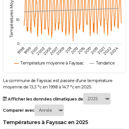
Températures Moyennes ( °C )
City break
Voyage de noces
Climat
Destinations
Voyage nature
Forum
+
PHOTO
GUIDES D'ACHAT
10
BONS PLANS
CARTE DE VOEUX
0
2007
2021
2009
2022
1998
2011
2024
1999
2013
2001
2015
2003
2017
2005
2019
Carte Bonne année
Carte Pâques
Carte de Noël
Carte Saint-Valentin
Carte d'anniversaire
DICTIONNAIRE
Température moyenne à Fayssac
Tendance
Biographies
Expressions
Dictionnaire
Citations
Proverbes
PROGRAMME TV
COPAINS D'AVANT
La commune de Fayssac est passée d'une température
moyenne de 13,3 °c en 1998 à 14,7 °c en 2025.
Se connecter
Collèges
Universités
Service militaire
S'inscrire
Lycées
Primaires
Entreprises
Avis de recherche
AVIS DE DÉCÈS
Afficher les données climatiques de
FORUM
Comparer avec
Lifestyle
Sport
Television
Cinema
Bricolage
Culture
Auto
Voyage
Températures à Fayssac en 2025